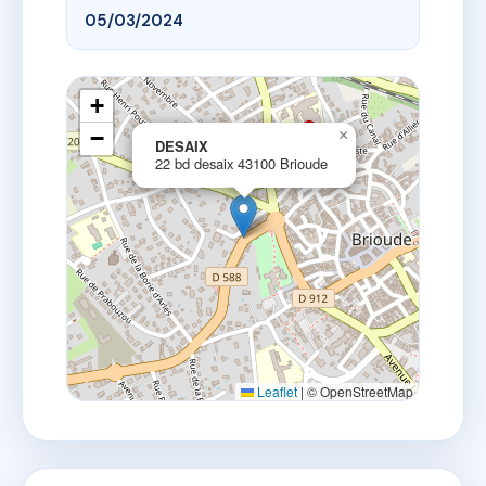
05/03/2024
+
−
×
DESAIX
22 bd desaix 43100 Brioude
Leaflet
|
© OpenStreetMap