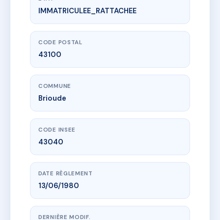
IMMATRICULEE_RATTACHEE
www.vme.plus/AE0646752
DESAIX
22 bd desaix
43100 Brioude
CODE POSTAL
43100
COMMUNE
Brioude
CODE INSEE
43040
DATE RÈGLEMENT
13/06/1980
DERNIÈRE MODIF.