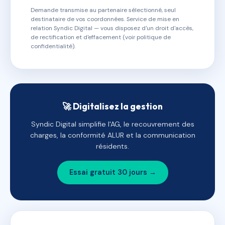
Demande transmise au partenaire sélectionné, seul
destinataire de vos coordonnées. Service de mise en
relation Syndic Digital — vous disposez d'un droit d'accès,
de rectification et d'effacement (voir politique de
confidentialité).
🚀 Digitalisez la gestion
Syndic Digital simplifie l'AG, le recouvrement des
charges, la conformité ALUR et la communication
résidents.
Essai gratuit 30 jours →