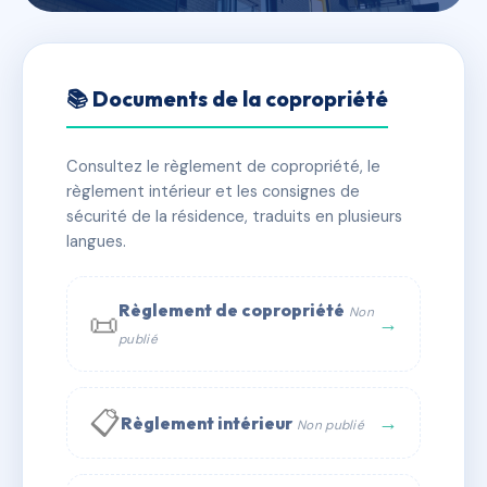
🇫🇷 RFRAE0646752
DESAIX
📚 Documents de la copropriété
📍 22 bd desaix 43100 Brioude
Consultez le règlement de copropriété, le
✓ Immatriculée
🏠 18 lots
🏗 1 bâtiment(s)
règlement intérieur et les consignes de
sécurité de la résidence, traduits en plusieurs
langues.
📞 Contacter Syndic Digital
💬 WhatsApp
✉ Email
Règlement de copropriété
Non
📜
→
publié
📋
→
Règlement intérieur
Non publié