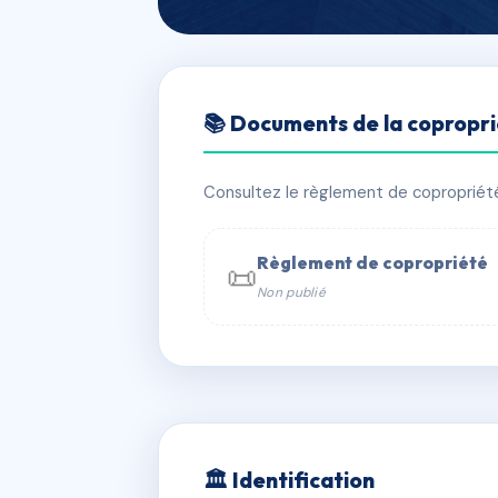
🇫🇷 RFRAE1200716
📚 Documents de la copropr
SDC PIPISTRE
📍 19 r des pipistrelles 34300 Agde
Consultez le règlement de copropriété, 
✓ Immatriculée
🏠 14 lots
🏗 1 b
Règlement de copropriété
📜
Non publié
📞 Contacter Syndic Digital

Coproprié
229 
N°
w
🏛 Identification