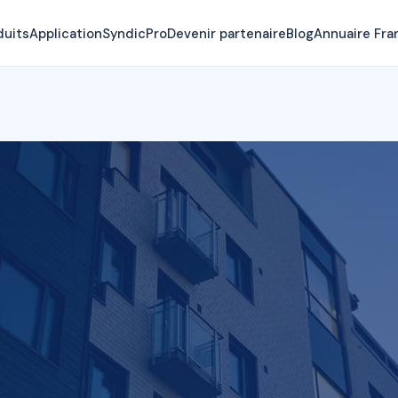
duits
Application
SyndicPro
Devenir partenaire
Blog
Annuaire Fra