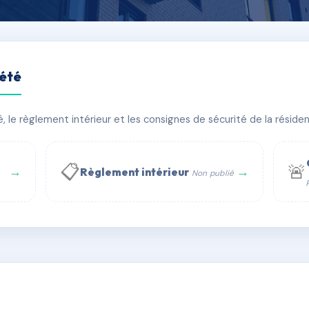
iété
LLES
le règlement intérieur et les consignes de sécurité de la résidenc
âtiment(s)
📋
🚨
→
→
Règlement intérieur
Non publié
 WhatsApp
✉ Email
té
rue Saint-Honoré, 75001 Paris - Tél. : +33 6 51 11 56 90 - 
AE1200716
🇫🇷
ww.syndic.digital - E-mail : syndic.digital@gmail.c