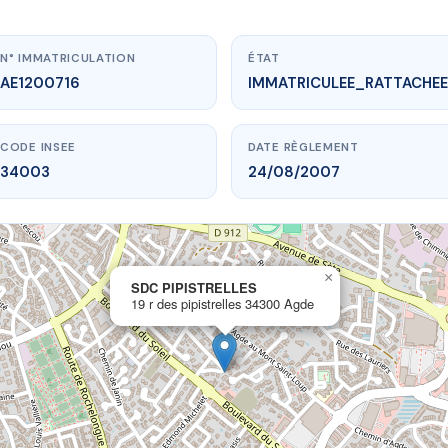
N° IMMATRICULATION
ÉTAT
AE1200716
IMMATRICULEE_RATTACHEE
CODE INSEE
DATE RÈGLEMENT
34003
24/08/2007
×
vme.plus/AE1200716
SDC PIPISTRELLES
19 r des pipistrelles 34300 Agde
SDC PIPISTRELLES
 pipistrelles
34300 Agde