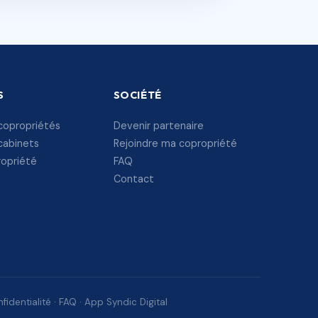
S
SOCIÉTÉ
copropriétés
Devenir partenaire
cabinets
Rejoindre ma copropriété
ropriété
FAQ
Contact
fidentialité
·
FAQ
·
App Syndic Digital