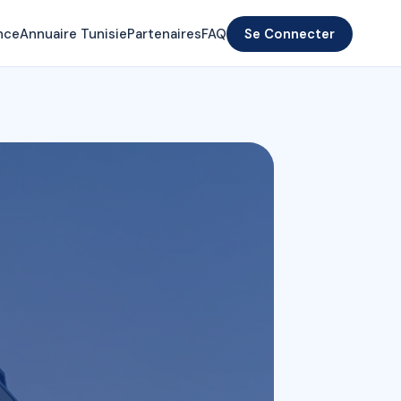
nce
Annuaire Tunisie
Partenaires
FAQ
Se Connecter