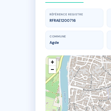
RÉFÉRENCE REGISTRE
RFRAE1200716
COMMUNE
Agde
+
−
www.
19 r des