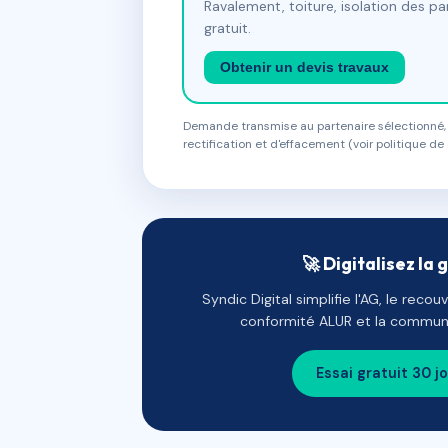
Ravalement, toiture, isolation des p
gratuit.
Obtenir un devis travaux
Demande transmise au partenaire sélectionné, s
rectification et d'effacement (voir politique de 
🚀 Digitalisez la 
Syndic Digital simplifie l'AG, le reco
conformité ALUR et la communi
Essai gratuit 30 j