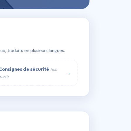
e, traduits en plusieurs langues.
Consignes de sécurité
Non
→
publié
web :
om