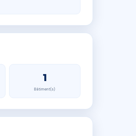
1
Bâtiment(s)