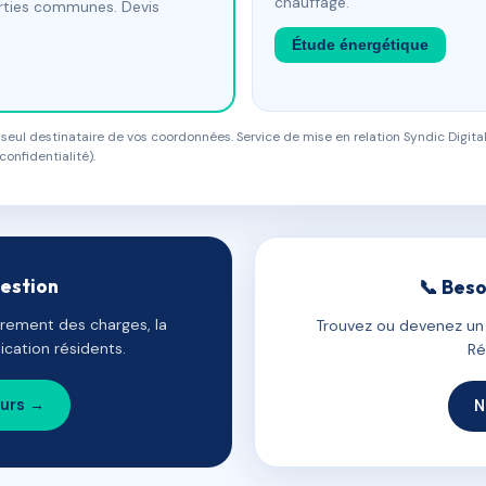
chauffage.
arties communes. Devis
Étude énergétique
eul destinataire de vos coordonnées. Service de mise en relation Syndic Digital
confidentialité).
gestion
📞 Beso
uvrement des charges, la
Trouvez ou devenez un c
cation résidents.
Ré
ours →
N