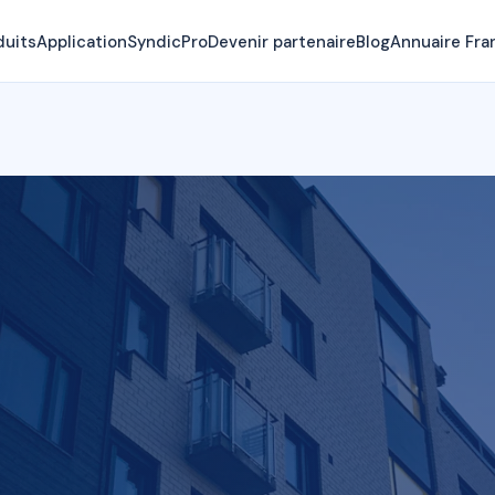
duits
Application
SyndicPro
Devenir partenaire
Blog
Annuaire Fra