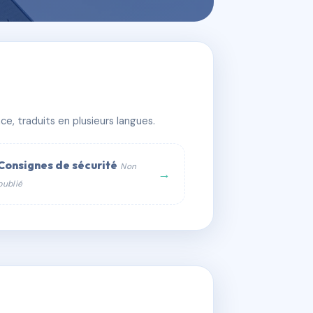
e, traduits en plusieurs langues.
Consignes de sécurité
Non
→
publié
web :
om