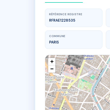
RÉFÉRENCE REGISTRE
RFRAE1228535
COMMUNE
PARIS
+
−
www.
5 r 