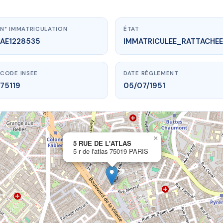
N° IMMATRICULATION
ÉTAT
AE1228535
IMMATRICULEE_RATTACHEE
CODE INSEE
DATE RÈGLEMENT
75119
05/07/1951
×
vme.plus/AE1228535
5 RUE DE L'ATLAS
5 r de l'atlas 75019 PARIS
5 RUE DE L'ATLAS
de l'atlas
75019 PARIS