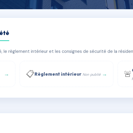
iété
AS
le règlement intérieur et les consignes de sécurité de la résidenc
âtiment(s)
📋
🚨
→
→
Règlement intérieur
Non publié
 WhatsApp
✉ Email
té
rue Saint-Honoré, 75001 Paris - Tél. : +33 6 51 11 56 90 - 
AE1228535
🇫🇷
ww.syndic.digital - E-mail : syndic.digital@gmail.c