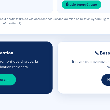
Étude énergétique
eul destinataire de vos coordonnées. Service de mise en relation Syndic Digital
confidentialité).
gestion
📞 Beso
uvrement des charges, la
Trouvez ou devenez un c
cation résidents.
Ré
ours →
N