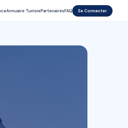
nce
Annuaire Tunisie
Partenaires
FAQ
Se Connecter