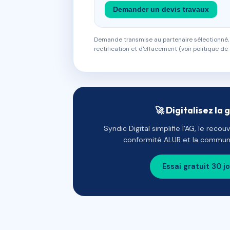
Demander un devis travaux
Demande transmise au partenaire sélectionné, s
rectification et d'effacement (voir politique de 
🚀 Digitalisez la 
Syndic Digital simplifie l'AG, le reco
conformité ALUR et la communi
Essai gratuit 30 j