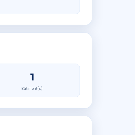
1
Bâtiment(s)