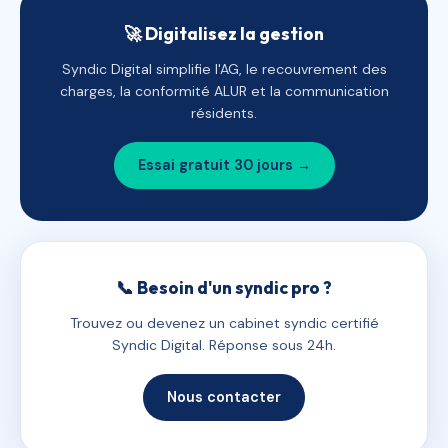
🚀 Digitalisez la gestion
Syndic Digital simplifie l'AG, le recouvrement des
charges, la conformité ALUR et la communication
résidents.
Essai gratuit 30 jours →
📞 Besoin d'un syndic pro ?
Trouvez ou devenez un cabinet syndic certifié
Syndic Digital. Réponse sous 24h.
Nous contacter