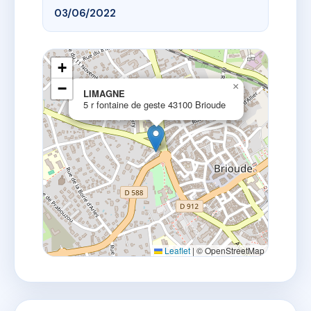
03/06/2022
+
−
×
LIMAGNE
5 r fontaine de geste 43100 Brioude
Leaflet
|
© OpenStreetMap