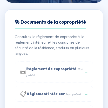
🇫🇷 RFRAE1580141
LIMAGNE
📚 Documents de la copropriété
📍 5 r fontaine de geste 43100 Brioude
Consultez le règlement de copropriété, le
✓ Immatriculée
🏠 43 lots
🏗 1 bâtiment(s)
règlement intérieur et les consignes de
sécurité de la résidence, traduits en plusieurs
langues.
📞 Contacter Syndic Digital
💬 WhatsApp
✉ Email
Règlement de copropriété
Non
📜
→
publié
📋
→
Règlement intérieur
Non publié