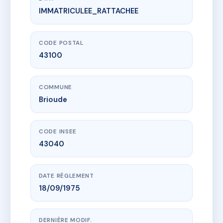
IMMATRICULEE_RATTACHEE
www.vme.plus/AE1580141
LIMAGNE
5 r fontaine de geste
43100 Brioude
CODE POSTAL
43100
COMMUNE
Brioude
CODE INSEE
43040
DATE RÈGLEMENT
18/09/1975
DERNIÈRE MODIF.