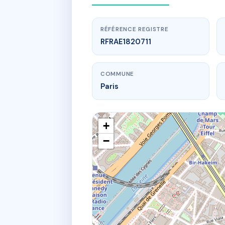
RÉFÉRENCE REGISTRE
RFRAE1820711
COMMUNE
Paris
+
−
www
SDC 9 
9 av e