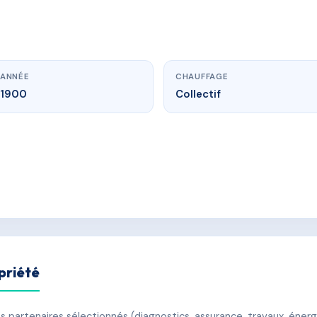
ANNÉE
CHAUFFAGE
1900
Collectif
priété
 partenaires sélectionnés (diagnostics, assurance, travaux, énerg