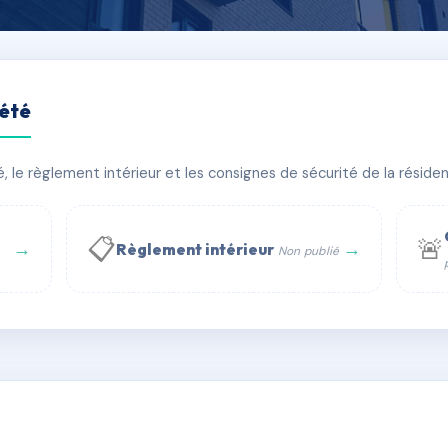
iété
 EMILE ACOLLAS
le règlement intérieur et les consignes de sécurité de la résidenc
bâtiment(s)
📋
🚨
→
→
Règlement intérieur
Non publié
 WhatsApp
✉ Email
té
rue Saint-Honoré, 75001 Paris - Tél. : +33 6 51 11 56 90 - 
AE1820711
🇫🇷
ww.syndic.digital - E-mail : syndic.digital@gmail.c