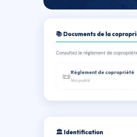
🇫🇷 RFRAE1820711
📚 Documents de la copropr
SDC 9 AVENUE
📍 9 av emile acollas 75007 Paris
Consultez le règlement de copropriété, 
✓ Immatriculée
🏠 42 lots
🏗 1 
Règlement de copropriété
📜
Non publié
📞 Contacter Syndic Digital

Coproprié
229 
N°
w
🏛 Identification