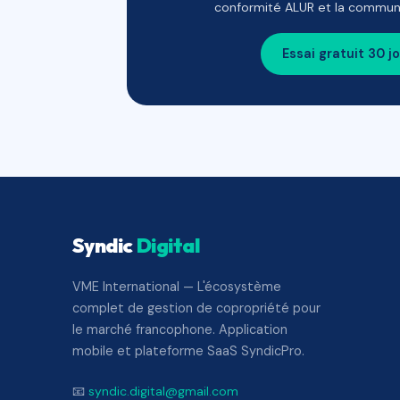
conformité ALUR et la communi
Essai gratuit 30 j
Syndic
Digital
VME International — L'écosystème
complet de gestion de copropriété pour
le marché francophone. Application
mobile et plateforme SaaS SyndicPro.
📧
syndic.digital@gmail.com