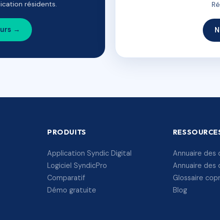
cation résidents.
Ré
ours →
N
PRODUITS
RESSOURCE
Application Syndic Digital
Annuaire des 
Logiciel SyndicPro
Annuaire des 
Comparatif
Glossaire cop
Démo gratuite
Blog