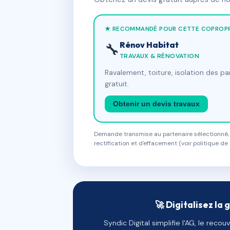
★ RECOMMANDÉ POUR CETTE COPROPR
Rénov Habitat
🔧
TRAVAUX & RÉNOVATION
Ravalement, toiture, isolation des p
gratuit.
Obtenir un devis travaux
Demande transmise au partenaire sélectionné, s
rectification et d'effacement (voir politique de 
🚀 Digitalisez la 
Syndic Digital simplifie l'AG, le reco