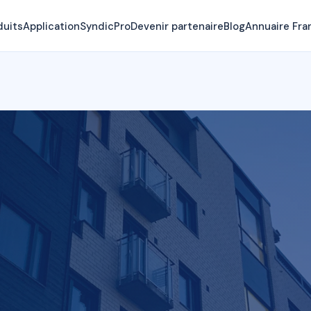
duits
Application
SyndicPro
Devenir partenaire
Blog
Annuaire Fra