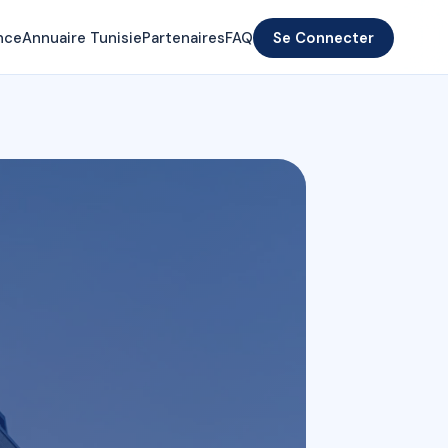
nce
Annuaire Tunisie
Partenaires
FAQ
Se Connecter