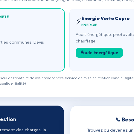
IÉTÉ
Énergie Verte Copro
⚡
ÉNERGIE
Audit énergétique, photovolta
chauffage.
arties communes. Devis
Étude énergétique
eul destinataire de vos coordonnées. Service de mise en relation Syndic Digital
confidentialité).
gestion
📞 Beso
uvrement des charges, la
Trouvez ou devenez un c