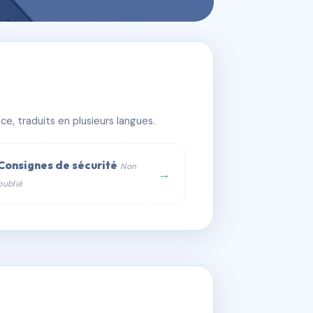
e, traduits en plusieurs langues.
Consignes de sécurité
Non
→
publié
web :
om