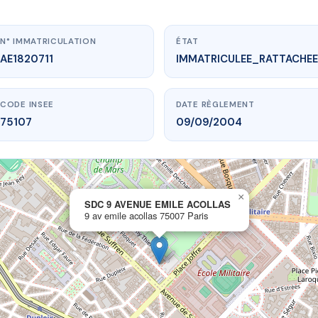
N° IMMATRICULATION
ÉTAT
AE1820711
IMMATRICULEE_RATTACHEE
CODE INSEE
DATE RÈGLEMENT
75107
09/09/2004
×
.vme.plus/AE1820711
SDC 9 AVENUE EMILE ACOLLAS
9 av emile acollas 75007 Paris
AVENUE EMILE ACOLLAS
mile acollas
75007 Paris