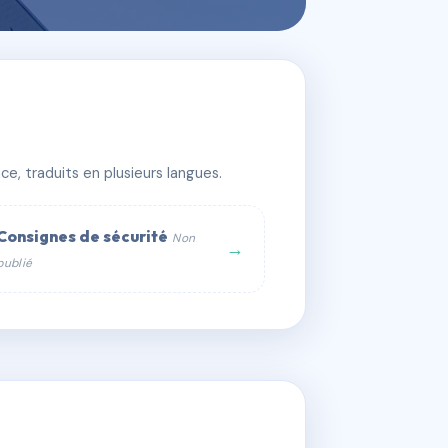
e, traduits en plusieurs langues.
Consignes de sécurité
Non
→
publié
web :
om