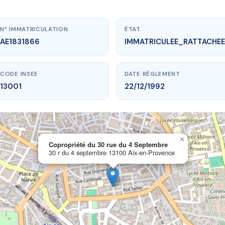
N° IMMATRICULATION
ÉTAT
AE1831866
IMMATRICULEE_RATTACHEE
CODE INSEE
DATE RÈGLEMENT
13001
22/12/1992
×
w.vme.plus/AE1831866
Copropriété du 30 rue du 4 Septembre
30 r du 4 septembre 13100 Aix-en-Provence
té du 30 rue du 4 Septembre
eptembre
13100 Aix-en-Provence