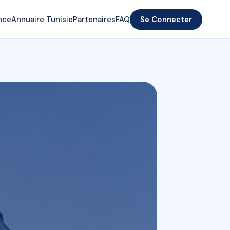
nce
Annuaire Tunisie
Partenaires
FAQ
Se Connecter