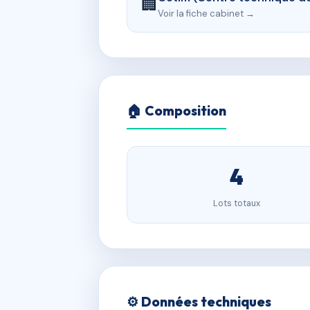
🏢
Voir la fiche cabinet →
🏠 Composition
4
Lots totaux
⚙️ Données techniques