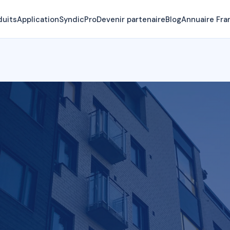
duits
Application
SyndicPro
Devenir partenaire
Blog
Annuaire Fra