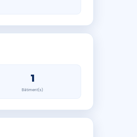
1
Bâtiment(s)