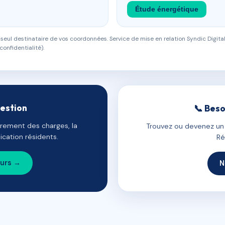
Étude énergétique
eul destinataire de vos coordonnées. Service de mise en relation Syndic Digital
confidentialité).
gestion
📞 Beso
uvrement des charges, la
Trouvez ou devenez un c
cation résidents.
Ré
ours →
N