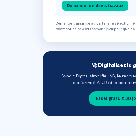
Demander un devis travaux
Demande transmise au partenaire sélectionné, s
rectification et d'effacement (voir politique de 
🚀 Digitalisez la 
Syndic Digital simplifie l'AG, le reco
conformité ALUR et la communi
Essai gratuit 30 j