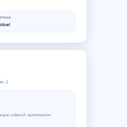
FFAGE
viduel
ie…).
ïque collectif, optimisation