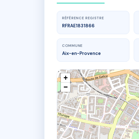
RÉFÉRENCE REGISTRE
RFRAE1831866
COMMUNE
Aix-en-Provence
+
−
ww
Coproprié
30 r du 4 s