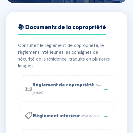
🇫🇷 RFRAE1858356
4 RUE MEDITERRANEE
📚 Documents de la copropriété
📍 4 r de la mediterranee 34140 Mèze
Consultez le règlement de copropriété, le
✓ Immatriculée
🏠 7 lots
🏗 1 bâtiment(s)
règlement intérieur et les consignes de
sécurité de la résidence, traduits en plusieurs
langues.
📞 Contacter Syndic Digital
💬 WhatsApp
✉ Email
Règlement de copropriété
Non
📜
→
publié
📋
→
Règlement intérieur
Non publié