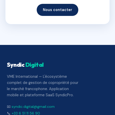
Nous contacter
Syndic
Digital
VME International — L'écosystème
complet de gestion de copropriété pour
le marché francophone. Application
mobile et plateforme SaaS SyndicPro.
📧
syndic.digital@gmail.com
📞
+33 6 51 11 56 90