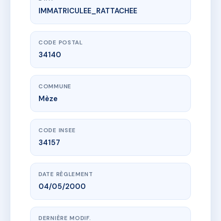
IMMATRICULEE_RATTACHEE
www.vme.plus/AE1858356
4 RUE MEDITERRANEE
4 r de la mediterranee
34140 Mèze
CODE POSTAL
34140
COMMUNE
Mèze
CODE INSEE
34157
DATE RÈGLEMENT
04/05/2000
DERNIÈRE MODIF.