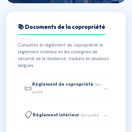
🇫🇷 RFRAE1861970
13 RUE MADELEINE
📚 Documents de la copropriété
DESROSEAUX
Consultez le règlement de copropriété, le
📍 13 r madeleine desroseaux 56100 Lorient
règlement intérieur et les consignes de
✓ Immatriculée
🏠 18 lots
🏗 1 bâtiment(s)
sécurité de la résidence, traduits en plusieurs
langues.
📞 Contacter Syndic Digital
💬 WhatsApp
Règlement de copropriété
Non
📜
✉ Email
→
publié
📋
→
Règlement intérieur
Non publié