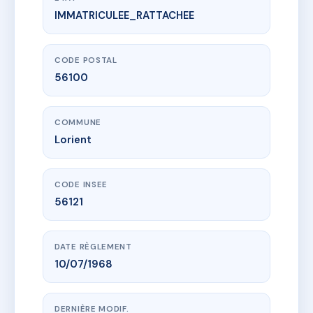
IMMATRICULEE_RATTACHEE
www.vme.plus/AE1861970
13 RUE MADELEINE DESROSEAUX
13 r madeleine desroseaux
56100 Lorient
CODE POSTAL
56100
COMMUNE
Lorient
CODE INSEE
56121
DATE RÈGLEMENT
10/07/1968
DERNIÈRE MODIF.