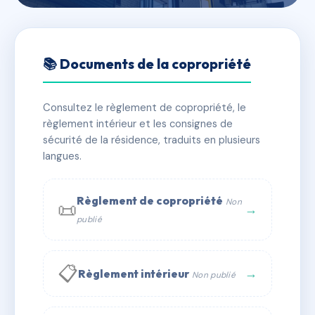
🇫🇷 RFRAE1992817
Copropriété 16 rue Française
📚 Documents de la copropriété
📍 16 r francaise 34500 Béziers
Consultez le règlement de copropriété, le
✓ Immatriculée
🏠 19 lots
🏗 1 bâtiment(s)
règlement intérieur et les consignes de
sécurité de la résidence, traduits en plusieurs
langues.
📞 Contacter Syndic Digital
💬 WhatsApp
✉ Email
Règlement de copropriété
Non
📜
→
publié
📋
→
Règlement intérieur
Non publié