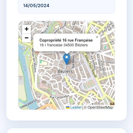
14/05/2024
+
−
×
Copropriété 16 rue Française
16 r francaise 34500 Béziers
Leaflet
|
© OpenStreetMap