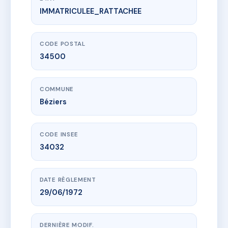
IMMATRICULEE_RATTACHEE
www.vme.plus/AE1992817
Copropriété 16 rue Française
16 r francaise
34500 Béziers
CODE POSTAL
34500
COMMUNE
Béziers
CODE INSEE
34032
DATE RÈGLEMENT
29/06/1972
DERNIÈRE MODIF.