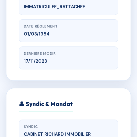
IMMATRICULEE_RATTACHEE
www.vme.plus/AE2100212
SDC POLE 2 MAUBUISSON
POLE 2 MAUBUISSON CARCANS
DATE RÈGLEMENT
01/03/1984
DERNIÈRE MODIF.
17/11/2023
👤 Syndic & Mandat
SYNDIC
CABINET RICHARD IMMOBILIER