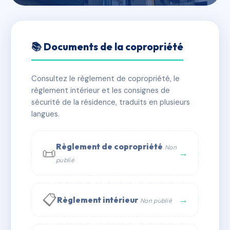
🇫🇷 RFRAE2100212
SDC POLE 2 MAUBUISSON
📚 Documents de la copropriété
📍 POLE 2 MAUBUISSON CARCANS
Consultez le règlement de copropriété, le
✓ Immatriculée
🏠 42 lots
🏗 1 bâtiment(s)
règlement intérieur et les consignes de
sécurité de la résidence, traduits en plusieurs
langues.
📞 Contacter Syndic Digital
💬 WhatsApp
✉ Email
Règlement de copropriété
Non
📜
→
publié
📋
→
Règlement intérieur
Non publié