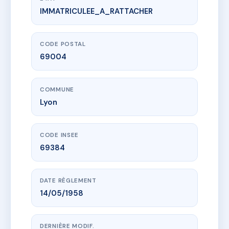
IMMATRICULEE_A_RATTACHER
www.vme.plus/AE2130094
21 Place de la Croix-Rousse
21 pl de la croix-rousse
69004 Lyon
CODE POSTAL
69004
COMMUNE
Lyon
CODE INSEE
69384
DATE RÈGLEMENT
14/05/1958
DERNIÈRE MODIF.