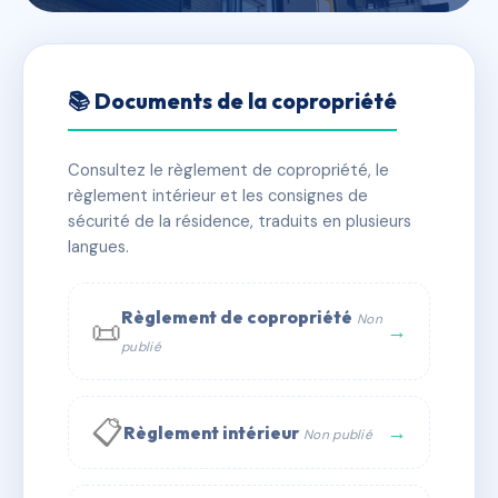
🇫🇷 RFRAE2130094
21 Place de la Croix-Rousse
📚 Documents de la copropriété
📍 21 pl de la croix-rousse 69004 Lyon
Consultez le règlement de copropriété, le
✓ Immatriculée
🏠 11 lots
🏗 1 bâtiment(s)
règlement intérieur et les consignes de
sécurité de la résidence, traduits en plusieurs
langues.
📞 Contacter Syndic Digital
💬 WhatsApp
✉ Email
Règlement de copropriété
Non
📜
→
publié
📋
→
Règlement intérieur
Non publié