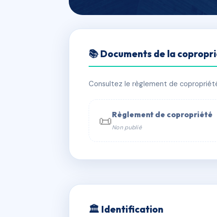
🇫🇷 RFRAE2559011
📚 Documents de la copropr
LE BARRIT
📍 296 rue Barrit 01400 CHATILLO
Consultez le règlement de copropriété, 
✓ Immatriculée
🏠 34 lots
🏗 1 
Règlement de copropriété
📜
Non publié
📞 Contacter Syndic Digital

Coproprié
229 
N°
w
🏛 Identification