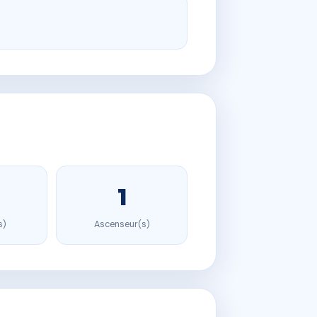
1
s)
Ascenseur(s)