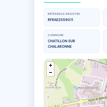
RÉFÉRENCE REGISTRE
RFRAE2559011
COMMUNE
CHATILLON SUR
CHALARONNE
+
w
−
296 r barrit