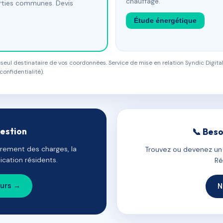
chauffage.
arties communes. Devis
Étude énergétique
eul destinataire de vos coordonnées. Service de mise en relation Syndic Digital
confidentialité).
gestion
📞 Beso
uvrement des charges, la
Trouvez ou devenez un c
cation résidents.
Ré
ours →
N