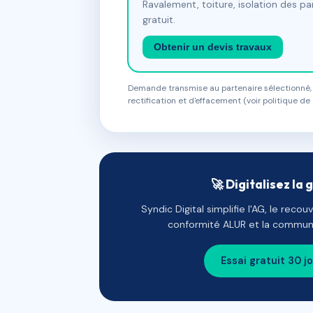
Ravalement, toiture, isolation des p
gratuit.
Obtenir un devis travaux
Demande transmise au partenaire sélectionné, s
rectification et d'effacement (voir politique de 
🚀 Digitalisez la 
Syndic Digital simplifie l'AG, le reco
conformité ALUR et la communi
Essai gratuit 30 j