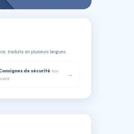
e, traduits en plusieurs langues.
Consignes de sécurité
Non
→
publié
web :
om