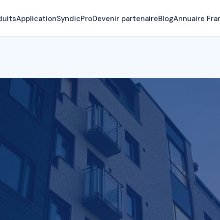
duits
Application
SyndicPro
Devenir partenaire
Blog
Annuaire Fra