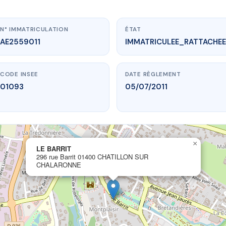
N° IMMATRICULATION
ÉTAT
AE2559011
IMMATRICULEE_RATTACHEE
CODE INSEE
DATE RÈGLEMENT
01093
05/07/2011
×
ww.vme.plus/AE2559011
LE BARRIT
LE BARRIT
296 rue Barrit 01400 CHATILLON SUR
01400 CHATILLON SUR CHALARONNE
CHALARONNE