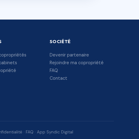
S
SOCIÉTÉ
copropriétés
Devenir partenaire
cabinets
Rejoindre ma copropriété
ropriété
FAQ
Contact
fidentialité
·
FAQ
·
App Syndic Digital