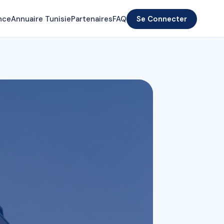
nce
Annuaire Tunisie
Partenaires
FAQ
Se Connecter