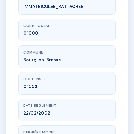
IMMATRICULEE_RATTACHEE
www.vme.plus/AE2598530
JAURES8
8 av jean jaures
01000 Bourg-en-Bresse
CODE POSTAL
01000
COMMUNE
Bourg-en-Bresse
CODE INSEE
01053
DATE RÈGLEMENT
22/02/2002
DERNIÈRE MODIF.