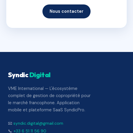
Nous contacter
Syndic
Digital
VME International — L'écosystème
complet de gestion de copropriété pour
le marché francophone. Application
mobile et plateforme SaaS SyndicPro.
📧
syndic.digital@gmail.com
📞
+33 6 51 11 56 90