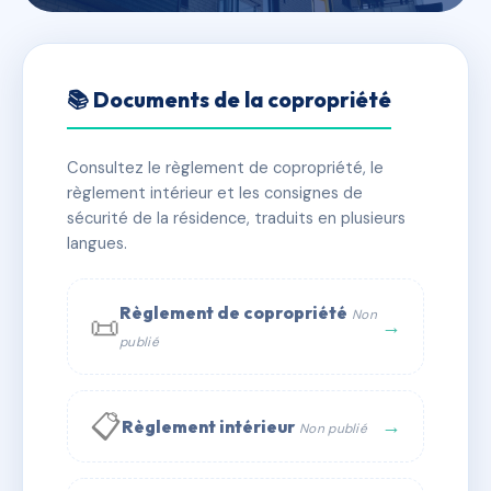
🇫🇷 RFRAE2598530
JAURES8
📚 Documents de la copropriété
📍 8 av jean jaures 01000 Bourg-en-Bresse
Consultez le règlement de copropriété, le
✓ Immatriculée
🏠 8 lots
🏗 1 bâtiment(s)
règlement intérieur et les consignes de
sécurité de la résidence, traduits en plusieurs
langues.
📞 Contacter Syndic Digital
💬 WhatsApp
✉ Email
Règlement de copropriété
Non
📜
→
publié
📋
→
Règlement intérieur
Non publié