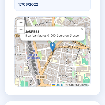
17/06/2022
+
−
×
JAURES8
8 av jean jaures 01000 Bourg-en-Bresse
Leaflet
|
© OpenStreetMap