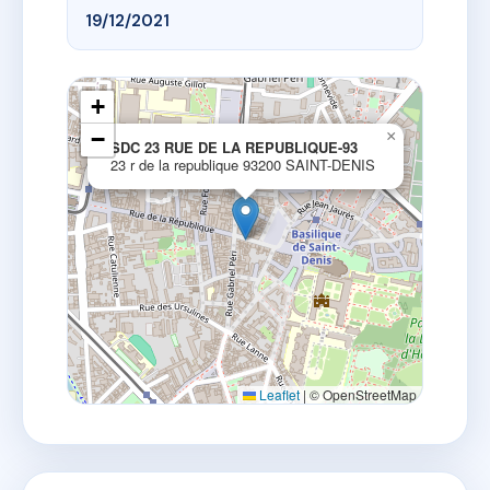
19/12/2021
+
−
×
SDC 23 RUE DE LA REPUBLIQUE-93
23 r de la republique 93200 SAINT-DENIS
Leaflet
|
© OpenStreetMap