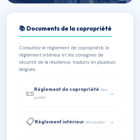
🇫🇷 RFRAE2667269
SDC 23 RUE DE LA
📚 Documents de la copropriété
REPUBLIQUE-93
Consultez le règlement de copropriété, le
📍 23 r de la republique 93200 SAINT-DENIS
règlement intérieur et les consignes de
✓ Immatriculée
🏠 22 lots
🏗 1 bâtiment(s)
sécurité de la résidence, traduits en plusieurs
langues.
📞 Contacter Syndic Digital
💬 WhatsApp
Règlement de copropriété
Non
📜
✉ Email
→
publié
📋
→
Règlement intérieur
Non publié