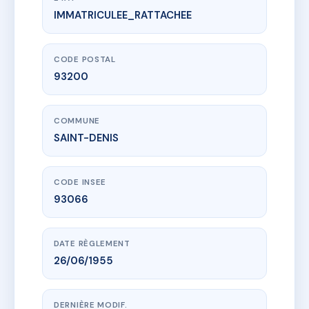
IMMATRICULEE_RATTACHEE
www.vme.plus/AE2667269
SDC 23 RUE DE LA REPUBLIQUE-93
23 r de la republique
93200 SAINT-DENIS
CODE POSTAL
93200
COMMUNE
SAINT-DENIS
CODE INSEE
93066
DATE RÈGLEMENT
26/06/1955
DERNIÈRE MODIF.