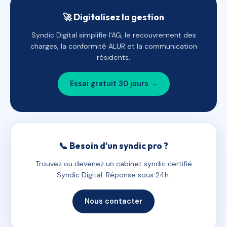
🚀 Digitalisez la gestion
Syndic Digital simplifie l'AG, le recouvrement des
charges, la conformité ALUR et la communication
résidents.
Essai gratuit 30 jours →
📞 Besoin d'un syndic pro ?
Trouvez ou devenez un cabinet syndic certifié
Syndic Digital. Réponse sous 24h.
Nous contacter