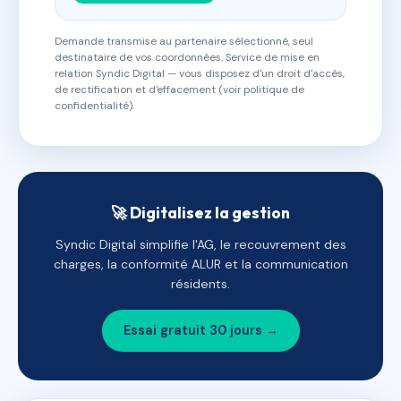
Demande transmise au partenaire sélectionné, seul
destinataire de vos coordonnées. Service de mise en
relation Syndic Digital — vous disposez d'un droit d'accès,
de rectification et d'effacement (voir politique de
confidentialité).
🚀 Digitalisez la gestion
Syndic Digital simplifie l'AG, le recouvrement des
charges, la conformité ALUR et la communication
résidents.
Essai gratuit 30 jours →