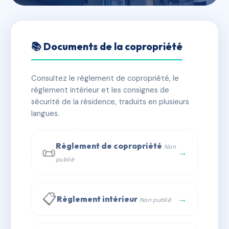
🇫🇷 RFRAE2795052
SDC 172 LAFAYETTE
📚 Documents de la copropriété
📍 172 crs lafayette 69003 Lyon
Consultez le règlement de copropriété, le
✓ Immatriculée
🏠 17 lots
🏗 1 bâtiment(s)
règlement intérieur et les consignes de
sécurité de la résidence, traduits en plusieurs
langues.
📞 Contacter Syndic Digital
💬 WhatsApp
✉ Email
Règlement de copropriété
Non
📜
→
publié
📋
→
Règlement intérieur
Non publié