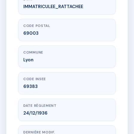
IMMATRICULEE_RATTACHEE
www.vme.plus/AE2795052
SDC 172 LAFAYETTE
172 crs lafayette
69003 Lyon
CODE POSTAL
69003
COMMUNE
Lyon
CODE INSEE
69383
DATE RÈGLEMENT
24/12/1936
DERNIÈRE MODIF.