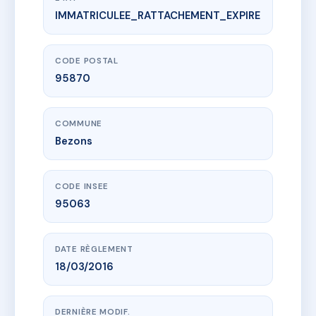
IMMATRICULEE_RATTACHEMENT_EXPIRE
www.vme.plus/AE2848448
SDC 140 VAILLANT
140 r edouard vaillant
95870 Bezons
CODE POSTAL
95870
COMMUNE
Bezons
CODE INSEE
95063
DATE RÈGLEMENT
18/03/2016
DERNIÈRE MODIF.