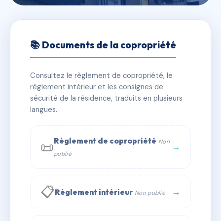
🇫🇷 RFRAE2848448
SDC 140 VAILLANT
📚 Documents de la copropriété
📍 140 r edouard vaillant 95870 Bezons
Consultez le règlement de copropriété, le
⚠ IMMATRICULEE_RATTACHEMENT_EXPIRE
règlement intérieur et les consignes de
🏠 9 lots
🏗 3 bâtiment(s)
sécurité de la résidence, traduits en plusieurs
langues.
📞 Contacter Syndic Digital
💬 WhatsApp
Règlement de copropriété
Non
📜
✉ Email
→
publié
📋
→
Règlement intérieur
Non publié