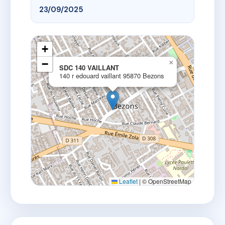
23/09/2025
+
−
×
SDC 140 VAILLANT
140 r edouard vaillant 95870 Bezons
Leaflet
|
© OpenStreetMap