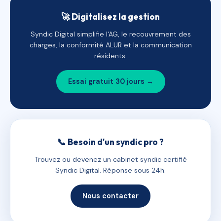
🚀 Digitalisez la gestion
Syndic Digital simplifie l'AG, le recouvrement des
charges, la conformité ALUR et la communication
résidents.
Essai gratuit 30 jours →
📞 Besoin d'un syndic pro ?
Trouvez ou devenez un cabinet syndic certifié
Syndic Digital. Réponse sous 24h.
Nous contacter