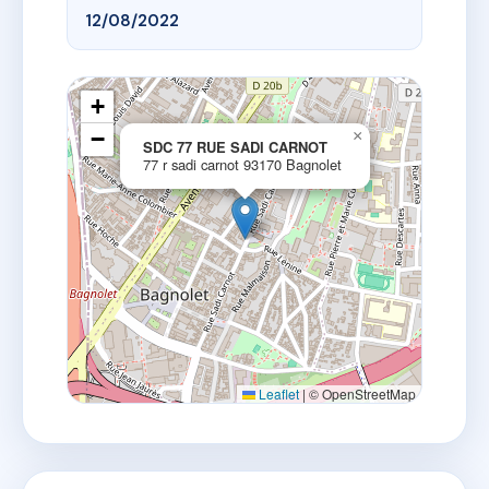
12/08/2022
+
−
×
SDC 77 RUE SADI CARNOT
77 r sadi carnot 93170 Bagnolet
Leaflet
|
© OpenStreetMap