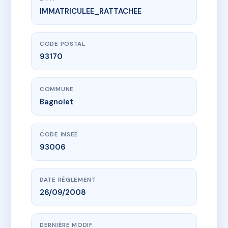
IMMATRICULEE_RATTACHEE
www.vme.plus/AE3438306
SDC 77 RUE SADI CARNOT
77 r sadi carnot
93170 Bagnolet
CODE POSTAL
93170
COMMUNE
Bagnolet
CODE INSEE
93006
DATE RÈGLEMENT
26/09/2008
DERNIÈRE MODIF.