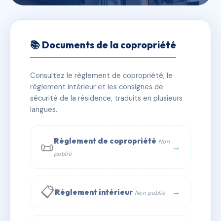
🇫🇷 RFRAE3438306
SDC 77 RUE SADI CARNOT
📚 Documents de la copropriété
📍 77 r sadi carnot 93170 Bagnolet
Consultez le règlement de copropriété, le
✓ Immatriculée
🏠 35 lots
🏗 4 bâtiment(s)
règlement intérieur et les consignes de
sécurité de la résidence, traduits en plusieurs
langues.
📞 Contacter Syndic Digital
💬 WhatsApp
✉ Email
Règlement de copropriété
Non
📜
→
publié
📋
→
Règlement intérieur
Non publié