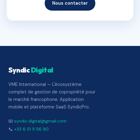
Nous contacter
Syndic
Digital
VME International — L'écosystème
complet de gestion de copropriété pour
le marché francophone. Application
mobile et plateforme SaaS SyndicPro.
📧
syndic.digital@gmail.com
📞
+33 6 51 11 56 90