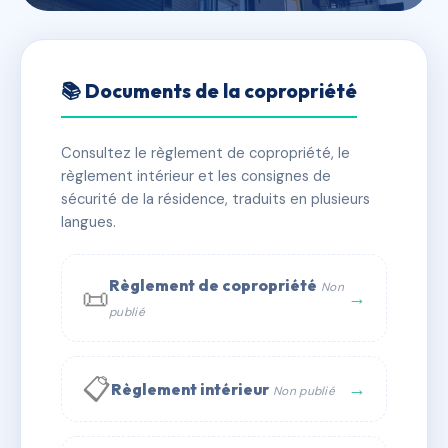
🇫🇷 RFRAE3517422
LE VOLTAIRE
📚 Documents de la copropriété
📍 r amiraux mecquet, 50230 Agon-Coutainville
Consultez le règlement de copropriété, le
✓ Immatriculée
🏠 39 lots
🏗 1 bâtiment(s)
règlement intérieur et les consignes de
sécurité de la résidence, traduits en plusieurs
langues.
📞 Contacter Syndic Digital
💬 WhatsApp
✉ Email
Règlement de copropriété
Non
📜
→
publié
📋
→
Règlement intérieur
Non publié