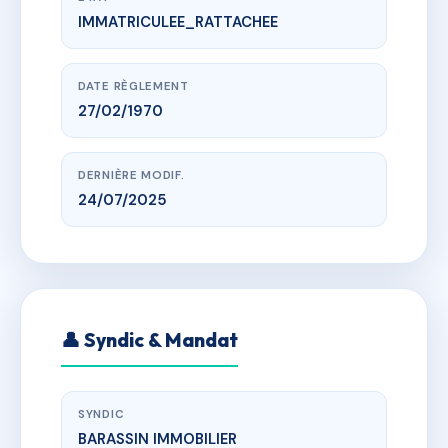
IMMATRICULEE_RATTACHEE
www.vme.plus/AE3517422
LE VOLTAIRE
r amiraux mecquet, 50230 Agon-Coutainville
DATE RÈGLEMENT
27/02/1970
DERNIÈRE MODIF.
24/07/2025
👤 Syndic & Mandat
SYNDIC
BARASSIN IMMOBILIER