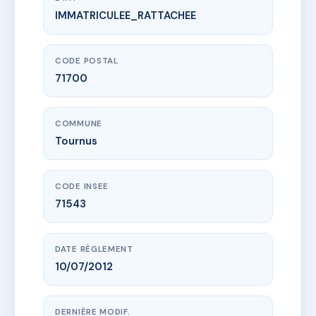
IMMATRICULEE_RATTACHEE
www.vme.plus/AE3537552
COPROPRIETE REPUBLIQUE 51
51 r de la republique
71700 Tournus
CODE POSTAL
71700
COMMUNE
Tournus
CODE INSEE
71543
DATE RÈGLEMENT
10/07/2012
DERNIÈRE MODIF.