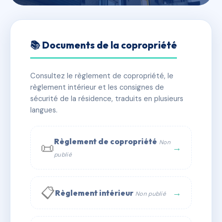
🇫🇷 RFRAE3537552
COPROPRIETE REPUBLIQUE
📚 Documents de la copropriété
51
Consultez le règlement de copropriété, le
📍 51 r de la republique 71700 Tournus
règlement intérieur et les consignes de
✓ Immatriculée
🏠 4 lots
🏗 1 bâtiment(s)
sécurité de la résidence, traduits en plusieurs
langues.
📞 Contacter Syndic Digital
💬 WhatsApp
Règlement de copropriété
Non
📜
✉ Email
→
publié
📋
→
Règlement intérieur
Non publié