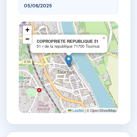
05/06/2025
+
−
×
COPROPRIETE REPUBLIQUE 51
51 r de la republique 71700 Tournus
Leaflet
|
© OpenStreetMap