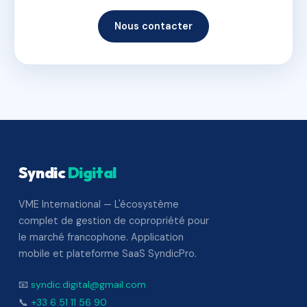
Nous contacter
Syndic
Digital
VME International — L'écosystème
complet de gestion de copropriété pour
le marché francophone. Application
mobile et plateforme SaaS SyndicPro.
📧
syndic.digital@gmail.com
📞
+33 6 51 11 56 90