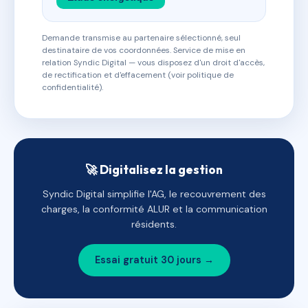
Demande transmise au partenaire sélectionné, seul
destinataire de vos coordonnées. Service de mise en
relation Syndic Digital — vous disposez d'un droit d'accès,
de rectification et d'effacement (voir politique de
confidentialité).
🚀 Digitalisez la gestion
Syndic Digital simplifie l'AG, le recouvrement des
charges, la conformité ALUR et la communication
résidents.
Essai gratuit 30 jours →