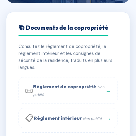
🇫🇷 RFRAE3579885
SDC 23/25 Place de la
📚 Documents de la copropriété
République - THIONVILLE
Consultez le règlement de copropriété, le
📍 23 pl de la republique 57100 Thionville
règlement intérieur et les consignes de
✓ Immatriculée
🏠 20 lots
🏗 1 bâtiment(s)
sécurité de la résidence, traduits en plusieurs
langues.
📞 Contacter Syndic Digital
💬 WhatsApp
Règlement de copropriété
Non
📜
✉ Email
→
publié
📋
→
Règlement intérieur
Non publié