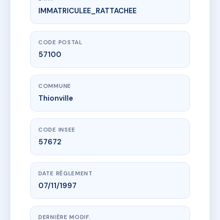
IMMATRICULEE_RATTACHEE
www.vme.plus/AE3579885
SDC 23/25 Place de la République - THIONVILLE
23 pl de la republique
57100 Thionville
CODE POSTAL
57100
COMMUNE
Thionville
CODE INSEE
57672
DATE RÈGLEMENT
07/11/1997
DERNIÈRE MODIF.