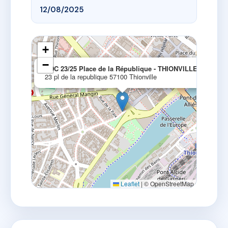
12/08/2025
+
−
×
SDC 23/25 Place de la République - THIONVILLE
23 pl de la republique 57100 Thionville
Leaflet
|
© OpenStreetMap