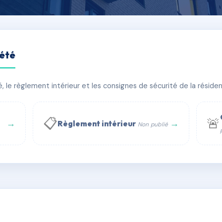
iété
 rue Montgolfier 93500 Pa
le règlement intérieur et les consignes de sécurité de la résidenc
bâtiment(s)
📋
🚨
→
→
Règlement intérieur
Non publié
 WhatsApp
✉ Email
té
rue Saint-Honoré, 75001 Paris - Tél. : +33 6 51 11 56 90 - 
AE3710134
🇫🇷
ww.syndic.digital - E-mail : syndic.digital@gmail.c