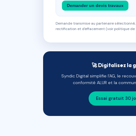
Demander un devis travaux
Demande transmise au partenaire sélectionné, s
rectification et d'effacement (voir politique de 
🚀 Digitalisez la 
Syndic Digital simplifie l'AG, le reco
conformité ALUR et la communi
Essai gratuit 30 j