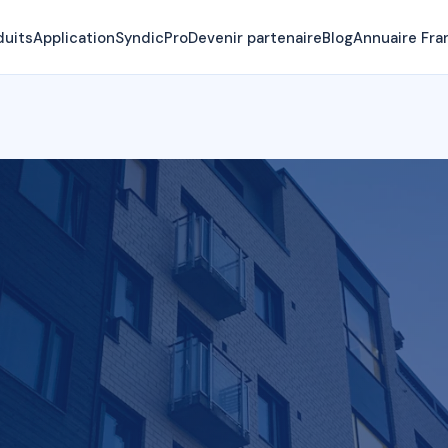
duits
Application
SyndicPro
Devenir partenaire
Blog
Annuaire Fra