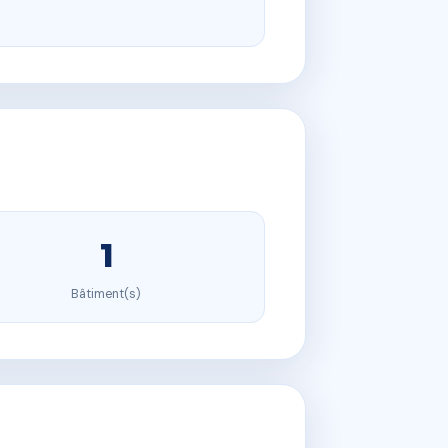
1
Bâtiment(s)