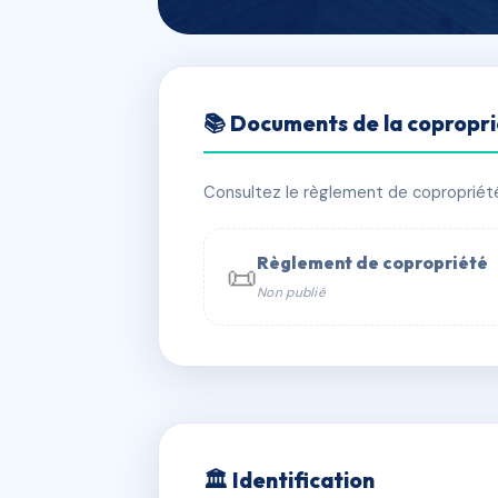
🇫🇷 RFRAE3710134
📚 Documents de la copropr
Copropriété 23
📍 23 r montgolfier 93500 Pantin
Consultez le règlement de copropriété, 
✓ Immatriculée
🏠 34 lots
🏗 1 
Règlement de copropriété
📜
Non publié
📞 Contacter Syndic Digital

Coproprié
229 
N°
w
🏛 Identification