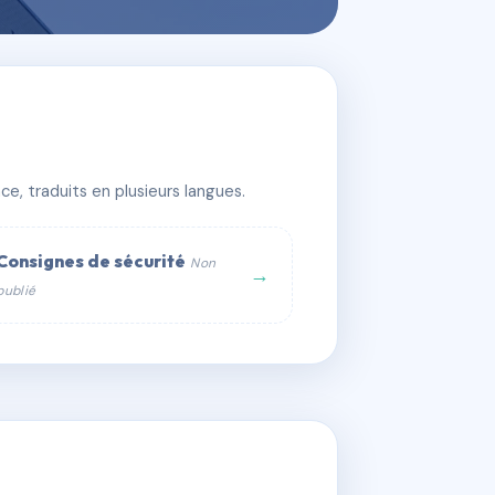
ntin
e, traduits en plusieurs langues.
Consignes de sécurité
Non
→
publié
web :
om