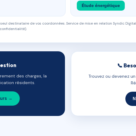
Étude énergétique
eul destinataire de vos coordonnées. Service de mise en relation Syndic Digital
confidentialité).
gestion
📞 Beso
uvrement des charges, la
Trouvez ou devenez un c
cation résidents.
Ré
ours →
N