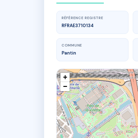
RÉFÉRENCE REGISTRE
RFRAE3710134
COMMUNE
Pantin
+
−
Coproprié
2