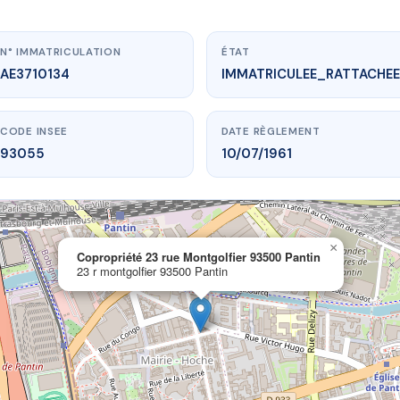
N° IMMATRICULATION
ÉTAT
AE3710134
IMMATRICULEE_RATTACHEE
CODE INSEE
DATE RÈGLEMENT
93055
10/07/1961
×
www.vme.plus/AE3710134
Copropriété 23 rue Montgolfier 93500 Pantin
23 r montgolfier 93500 Pantin
té 23 rue Montgolfier 93500 Pantin
3 r montgolfier
93500 Pantin