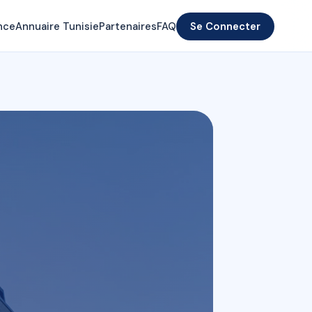
nce
Annuaire Tunisie
Partenaires
FAQ
Se Connecter