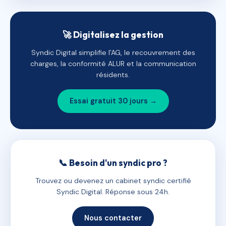
🚀 Digitalisez la gestion
Syndic Digital simplifie l'AG, le recouvrement des
charges, la conformité ALUR et la communication
résidents.
Essai gratuit 30 jours →
📞 Besoin d'un syndic pro ?
Trouvez ou devenez un cabinet syndic certifié
Syndic Digital. Réponse sous 24h.
Nous contacter