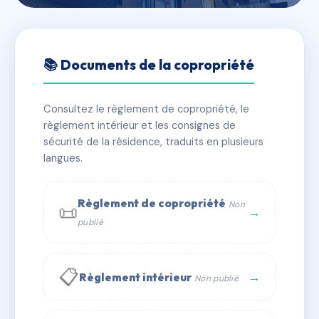
🇫🇷 RFRAE4074860
LES MARINES
📚 Documents de la copropriété
📍 BOULEVARD DE LA CANCHE 62520 LE TOUQUET
PARIS PLAGE
Consultez le règlement de copropriété, le
règlement intérieur et les consignes de
✓ Immatriculée
🏠 30 lots
🏗 1 bâtiment(s)
sécurité de la résidence, traduits en plusieurs
langues.
📞 Contacter Syndic Digital
💬 WhatsApp
Règlement de copropriété
Non
📜
✉ Email
→
publié
📋
→
Règlement intérieur
Non publié