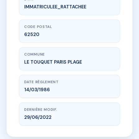
IMMATRICULEE_RATTACHEE
www.vme.plus/AE4074860
LES MARINES
BOULEVARD DE LA CANCHE
62520 LE TOUQUET PARIS PLAGE
CODE POSTAL
62520
COMMUNE
LE TOUQUET PARIS PLAGE
DATE RÈGLEMENT
14/03/1986
DERNIÈRE MODIF.
29/06/2022