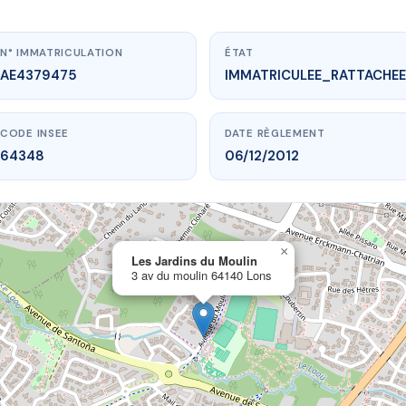
N° IMMATRICULATION
ÉTAT
AE4379475
IMMATRICULEE_RATTACHEE
CODE INSEE
DATE RÈGLEMENT
64348
06/12/2012
×
vme.plus/AE4379475
Les Jardins du Moulin
3 av du moulin 64140 Lons
 Jardins du Moulin
 du moulin
64140 Lons