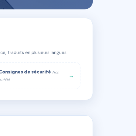
e, traduits en plusieurs langues.
Consignes de sécurité
Non
→
publié
web :
om