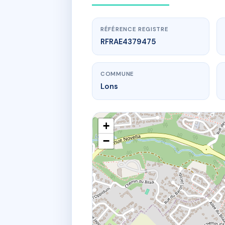
RÉFÉRENCE REGISTRE
RFRAE4379475
COMMUNE
Lons
+
−
www.
Les
3 av