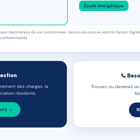
Étude énergétique
eul destinataire de vos coordonnées. Service de mise en relation Syndic Digital
confidentialité).
gestion
📞 Beso
uvrement des charges, la
Trouvez ou devenez un c
cation résidents.
Ré
ours →
N