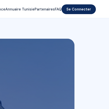
nce
Annuaire Tunisie
Partenaires
FAQ
Se Connecter