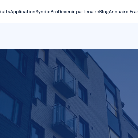
duits
Application
SyndicPro
Devenir partenaire
Blog
Annuaire Fra