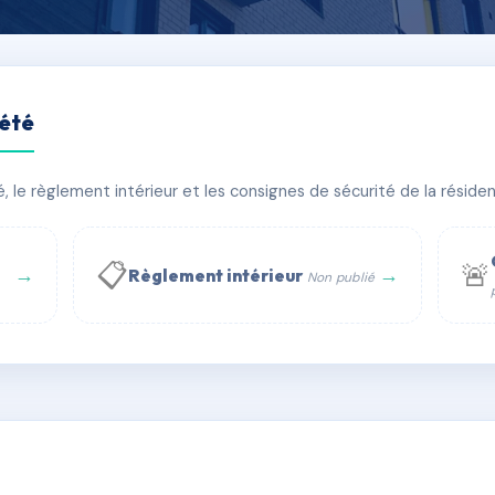
iété
Moulin
le règlement intérieur et les consignes de sécurité de la résidenc
bâtiment(s)
📋
🚨
→
→
Règlement intérieur
Non publié
 WhatsApp
✉ Email
té
rue Saint-Honoré, 75001 Paris - Tél. : +33 6 51 11 56 90 - 
AE4379475
🇫🇷
ww.syndic.digital - E-mail : syndic.digital@gmail.c