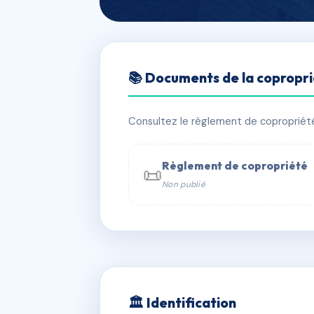
🇫🇷 RFRAE4379475
📚 Documents de la copropr
Les Jardins du 
📍 3 av du moulin 64140 Lons
Consultez le règlement de copropriété, 
✓ Immatriculée
🏠 78 lots
🏗 5 
Règlement de copropriété
📜
Non publié
📞 Contacter Syndic Digital

Coproprié
229 
N°
w
🏛 Identification