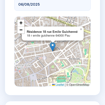
06/08/2025
+
−
×
Résidence 18 rue Emile Guichenné
18 r emile guichenne 64000 Pau
Leaflet
|
© OpenStreetMap