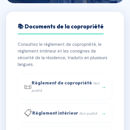
🇫🇷 RFRAE4506689
Résidence 18 rue Emile
📚 Documents de la copropriété
Guichenné
Consultez le règlement de copropriété, le
📍 18 r emile guichenne 64000 Pau
règlement intérieur et les consignes de
✓ Immatriculée
🏠 30 lots
🏗 3 bâtiment(s)
sécurité de la résidence, traduits en plusieurs
langues.
📞 Contacter Syndic Digital
💬 WhatsApp
Règlement de copropriété
Non
📜
✉ Email
→
publié
📋
→
Règlement intérieur
Non publié