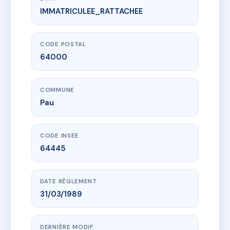
IMMATRICULEE_RATTACHEE
www.vme.plus/AE4506689
Résidence 18 rue Emile Guichenné
18 r emile guichenne
64000 Pau
CODE POSTAL
64000
COMMUNE
Pau
CODE INSEE
64445
DATE RÈGLEMENT
31/03/1989
DERNIÈRE MODIF.