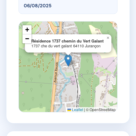
06/08/2025
+
−
×
Résidence 1737 chemin du Vert Galant
1737 che du vert galant 64110 Jurançon
Leaflet
|
© OpenStreetMap