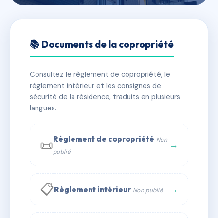
🇫🇷 RFRAE4977278
Résidence 1737 chemin du
📚 Documents de la copropriété
Vert Galant
Consultez le règlement de copropriété, le
📍 1737 che du vert galant 64110 Jurançon
règlement intérieur et les consignes de
✓ Immatriculée
🏠 39 lots
🏗 3 bâtiment(s)
sécurité de la résidence, traduits en plusieurs
langues.
📞 Contacter Syndic Digital
💬 WhatsApp
Règlement de copropriété
Non
📜
✉ Email
→
publié
📋
→
Règlement intérieur
Non publié