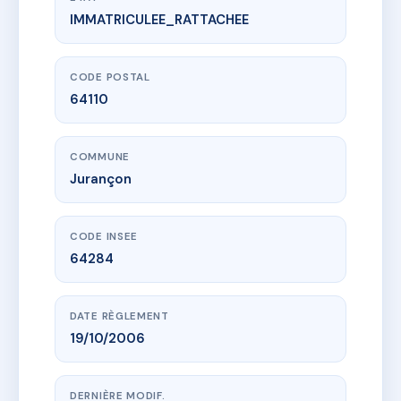
IMMATRICULEE_RATTACHEE
www.vme.plus/AE4977278
Résidence 1737 chemin du Vert Galant
1737 che du vert galant
64110 Jurançon
CODE POSTAL
64110
COMMUNE
Jurançon
CODE INSEE
64284
DATE RÈGLEMENT
19/10/2006
DERNIÈRE MODIF.