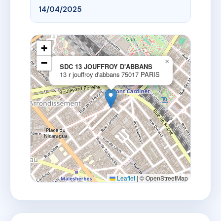
14/04/2025
+
−
×
SDC 13 JOUFFROY D'ABBANS
13 r jouffroy d'abbans 75017 PARIS
Leaflet
|
© OpenStreetMap