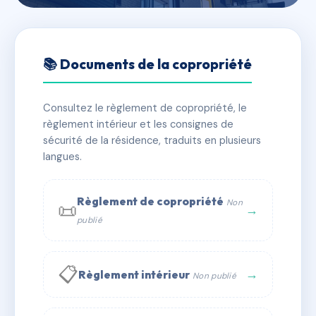
🇫🇷 RFRAE5031281
SDC 13 JOUFFROY
📚 Documents de la copropriété
D'ABBANS
Consultez le règlement de copropriété, le
📍 13 r jouffroy d'abbans 75017 PARIS
règlement intérieur et les consignes de
✓ Immatriculée
🏠 20 lots
🏗 1 bâtiment(s)
sécurité de la résidence, traduits en plusieurs
langues.
📞 Contacter Syndic Digital
💬 WhatsApp
Règlement de copropriété
Non
📜
✉ Email
→
publié
📋
→
Règlement intérieur
Non publié