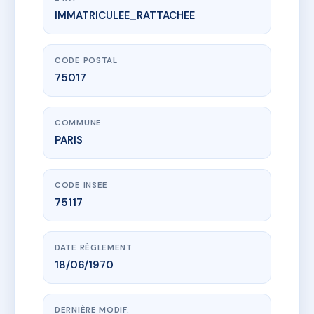
IMMATRICULEE_RATTACHEE
www.vme.plus/AE5031281
SDC 13 JOUFFROY D'ABBANS
13 r jouffroy d'abbans
75017 PARIS
CODE POSTAL
75017
COMMUNE
PARIS
CODE INSEE
75117
DATE RÈGLEMENT
18/06/1970
DERNIÈRE MODIF.