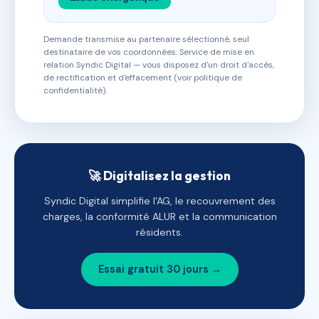
Demande transmise au partenaire sélectionné, seul
destinataire de vos coordonnées. Service de mise en
relation Syndic Digital — vous disposez d'un droit d'accès,
de rectification et d'effacement (voir politique de
confidentialité).
🚀 Digitalisez la gestion
Syndic Digital simplifie l'AG, le recouvrement des
charges, la conformité ALUR et la communication
résidents.
Essai gratuit 30 jours →