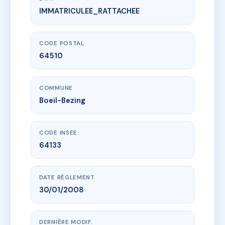
IMMATRICULEE_RATTACHEE
www.vme.plus/AE5079967
Résidence des PYRENEES
41 r henri iv
64510 Boeil-Bezing
CODE POSTAL
64510
COMMUNE
Boeil-Bezing
CODE INSEE
64133
DATE RÈGLEMENT
30/01/2008
DERNIÈRE MODIF.