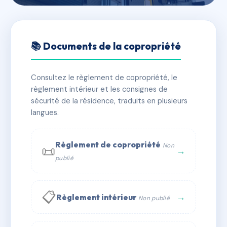
🇫🇷 RFRAE5079967
Résidence des PYRENEES
📚 Documents de la copropriété
📍 41 r henri iv 64510 Boeil-Bezing
Consultez le règlement de copropriété, le
✓ Immatriculée
🏠 35 lots
🏗 4 bâtiment(s)
règlement intérieur et les consignes de
sécurité de la résidence, traduits en plusieurs
langues.
📞 Contacter Syndic Digital
💬 WhatsApp
✉ Email
Règlement de copropriété
Non
📜
→
publié
📋
→
Règlement intérieur
Non publié