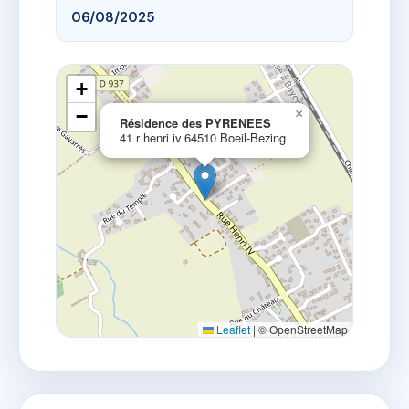
06/08/2025
+
−
×
Résidence des PYRENEES
41 r henri iv 64510 Boeil-Bezing
Leaflet
|
© OpenStreetMap