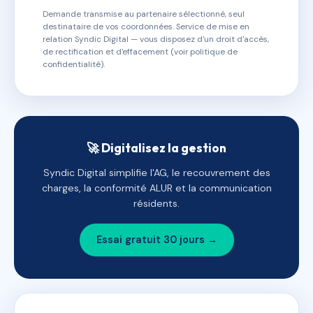
Demande transmise au partenaire sélectionné, seul
destinataire de vos coordonnées. Service de mise en
relation Syndic Digital — vous disposez d'un droit d'accès,
de rectification et d'effacement (voir politique de
confidentialité).
🚀 Digitalisez la gestion
Syndic Digital simplifie l'AG, le recouvrement des
charges, la conformité ALUR et la communication
résidents.
Essai gratuit 30 jours →