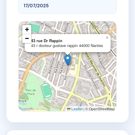
17/07/2025
+
−
×
43 rue Dr Rappin
43 r docteur gustave rappin 44000 Nantes
Leaflet
|
© OpenStreetMap