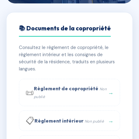
🇫🇷 RFRAE5331665
43 rue Dr Rappin
📚 Documents de la copropriété
📍 43 r docteur gustave rappin 44000 Nantes
Consultez le règlement de copropriété, le
✓ Immatriculée
🏠 10 lots
🏗 1 bâtiment(s)
règlement intérieur et les consignes de
sécurité de la résidence, traduits en plusieurs
langues.
📞 Contacter Syndic Digital
💬 WhatsApp
✉ Email
Règlement de copropriété
Non
📜
→
publié
📋
→
Règlement intérieur
Non publié