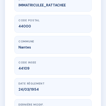
IMMATRICULEE_RATTACHEE
www.vme.plus/AE5331665
43 rue Dr Rappin
43 r docteur gustave rappin
44000 Nantes
CODE POSTAL
44000
COMMUNE
Nantes
CODE INSEE
44109
DATE RÈGLEMENT
24/03/1954
DERNIÈRE MODIF.