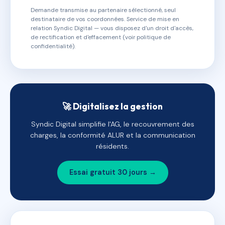
Demande transmise au partenaire sélectionné, seul
destinataire de vos coordonnées. Service de mise en
relation Syndic Digital — vous disposez d'un droit d'accès,
de rectification et d'effacement (voir politique de
confidentialité).
🚀 Digitalisez la gestion
Syndic Digital simplifie l'AG, le recouvrement des
charges, la conformité ALUR et la communication
résidents.
Essai gratuit 30 jours →