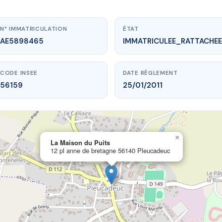
N° IMMATRICULATION
ÉTAT
AE5898465
IMMATRICULEE_RATTACHEE
CODE INSEE
DATE RÈGLEMENT
56159
25/01/2011
×
vme.plus/AE5898465
La Maison du Puits
12 pl anne de bretagne 56140 Pleucadeuc
a Maison du Puits
de bretagne
56140 Pleucadeuc