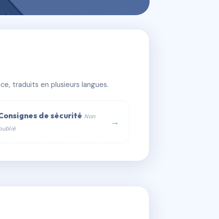
e, traduits en plusieurs langues.
Consignes de sécurité
Non
→
publié
web :
om