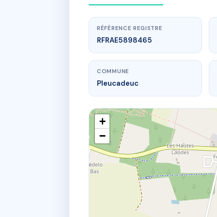
RÉFÉRENCE REGISTRE
RFRAE5898465
COMMUNE
Pleucadeuc
+
−
www.
L
12 pl anne 