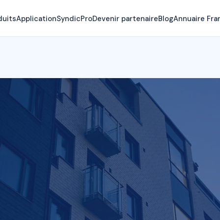
duits
Application
SyndicPro
Devenir partenaire
Blog
Annuaire Fra