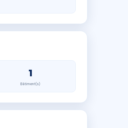
1
Bâtiment(s)