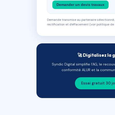
Demander un devis travaux
Demande transmise au partenaire sélectionné, s
rectification et d'effacement (voir politique de 
🚀 Digitalisez la 
Syndic Digital simplifie l'AG, le reco
conformité ALUR et la communi
Essai gratuit 30 j