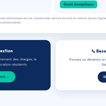
Étude énergétique
eul destinataire de vos coordonnées. Service de mise en relation Syndic Digital
confidentialité).
gestion
📞 Beso
uvrement des charges, la
Trouvez ou devenez un c
cation résidents.
Ré
ours →
N