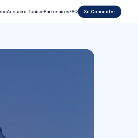
nce
Annuaire Tunisie
Partenaires
FAQ
Se Connecter