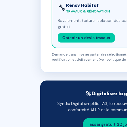
Rénov Habitat
🔧
TRAVAUX & RÉNOVATION
Ravalement, toiture, isolation des p
gratuit.
Obtenir un devis travaux
Demande transmise au partenaire sélectionné, s
rectification et d'effacement (voir politique de 
🚀 Digitalisez la 
Syndic Digital simplifie l'AG, le reco
conformité ALUR et la communi
Essai gratuit 30 j