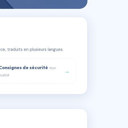
e, traduits en plusieurs langues.
Consignes de sécurité
Non
→
publié
web :
om