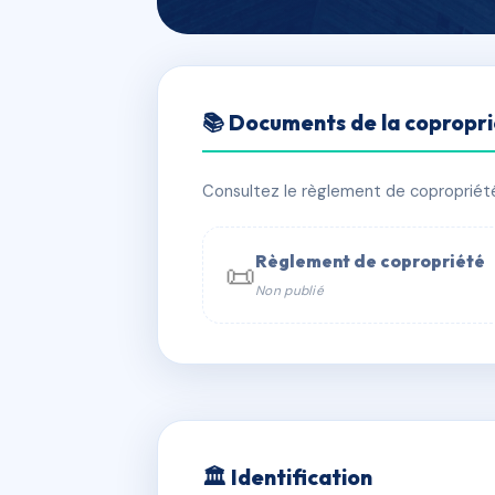
🇫🇷 RFRAE6130595
📚 Documents de la copropr
Les Iris
📍 1 r du docteur albert schweitzer
Consultez le règlement de copropriété, 
✓ Immatriculée
🏠 26 lots
🏗 1 b
Règlement de copropriété
📜
Non publié
📞 Contacter Syndic Digital

Copropriét
229 
w
🏛 Identification