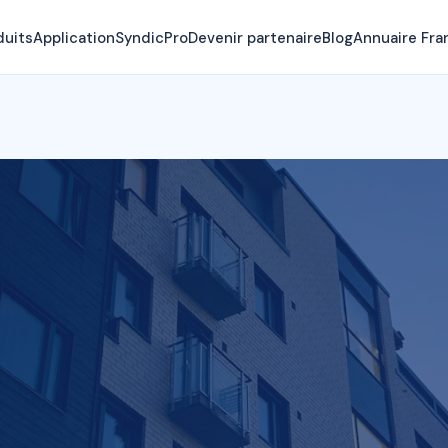
duits
Application
SyndicPro
Devenir partenaire
Blog
Annuaire Fra