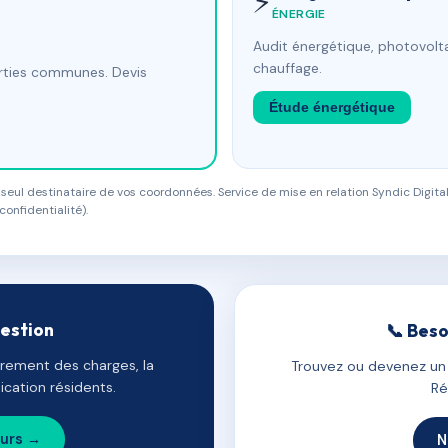
⚡
ÉNERGIE
Audit énergétique, photovolta
chauffage.
arties communes. Devis
Étude énergétique
eul destinataire de vos coordonnées. Service de mise en relation Syndic Digital
confidentialité).
gestion
📞 Beso
uvrement des charges, la
Trouvez ou devenez un c
cation résidents.
Ré
ours →
N