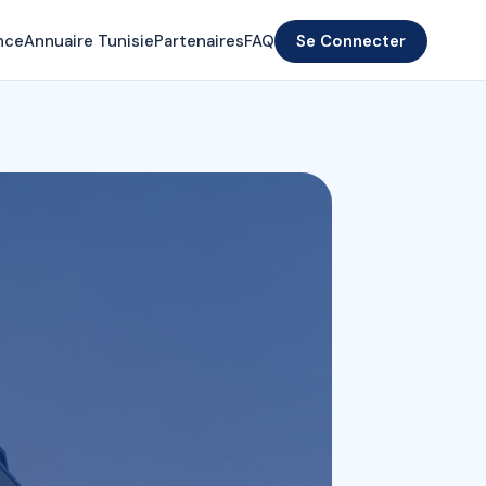
nce
Annuaire Tunisie
Partenaires
FAQ
Se Connecter