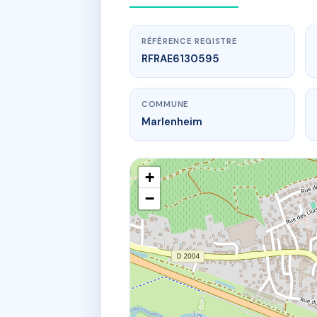
RÉFÉRENCE REGISTRE
RFRAE6130595
COMMUNE
Marlenheim
+
−
1 r du docte