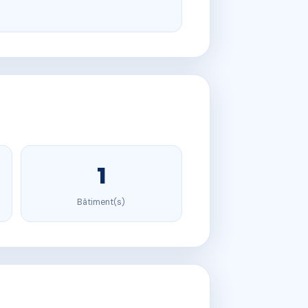
1
Bâtiment(s)