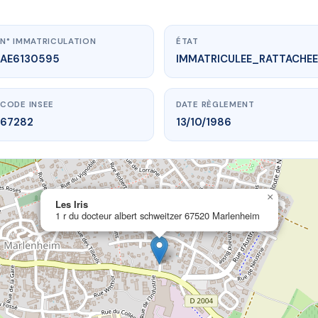
N° IMMATRICULATION
ÉTAT
AE6130595
IMMATRICULEE_RATTACHEE
CODE INSEE
DATE RÈGLEMENT
67282
13/10/1986
www.vme.plus/AE6130595
×
Les Iris
Les Iris
ur albert schweitzer
67520 Marlenheim
1 r du docteur albert schweitzer 67520 Marlenheim