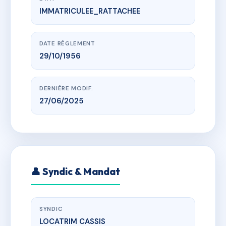
IMMATRICULEE_RATTACHEE
www.vme.plus/AE6586663
LE BELVEDERE BAT B - 10 AV JOSEPH LIAUTAUD
LE BELVESERE - 10 AVENUE JOSEPH LIAUTAUD CASSIS
DATE RÈGLEMENT
29/10/1956
DERNIÈRE MODIF.
27/06/2025
👤 Syndic & Mandat
SYNDIC
LOCATRIM CASSIS