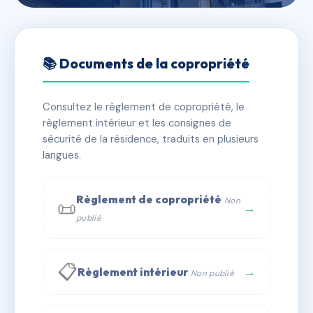
🇫🇷 RFRAE6586663
LE BELVEDERE BAT B - 10 AV
📚 Documents de la copropriété
JOSEPH LIAUTAUD
Consultez le règlement de copropriété, le
📍 LE BELVESERE - 10 AVENUE JOSEPH LIAUTAUD
règlement intérieur et les consignes de
CASSIS
sécurité de la résidence, traduits en plusieurs
✓ Immatriculée
langues.
🏠 6 lots
🏗 1 bâtiment(s)
📞 Contacter Syndic Digital
💬 WhatsApp
Règlement de copropriété
Non
📜
→
publié
✉ Email
📋
→
Règlement intérieur
Non publié