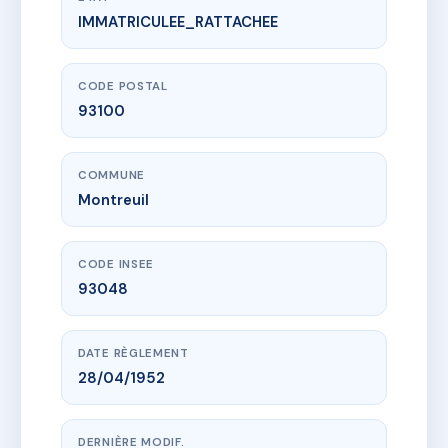
IMMATRICULEE_RATTACHEE
www.vme.plus/AE6643910
81 rue François Arago
81 r francois arago
93100 Montreuil
CODE POSTAL
93100
COMMUNE
Montreuil
CODE INSEE
93048
DATE RÈGLEMENT
28/04/1952
DERNIÈRE MODIF.