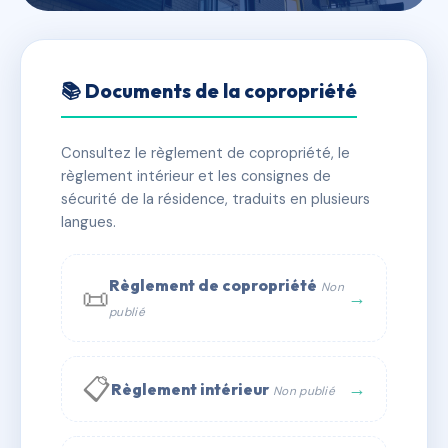
🇫🇷 RFRAE6643910
81 rue François Arago
📚 Documents de la copropriété
📍 81 r francois arago 93100 Montreuil
Consultez le règlement de copropriété, le
✓ Immatriculée
🏠 16 lots
🏗 1 bâtiment(s)
règlement intérieur et les consignes de
sécurité de la résidence, traduits en plusieurs
langues.
📞 Contacter Syndic Digital
💬 WhatsApp
✉ Email
Règlement de copropriété
Non
📜
→
publié
📋
→
Règlement intérieur
Non publié