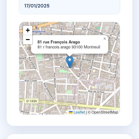
17/01/2025
+
−
×
81 rue François Arago
81 r francois arago 93100 Montreuil
Leaflet
|
© OpenStreetMap