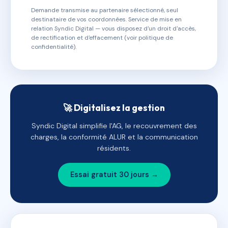
Demande transmise au partenaire sélectionné, seul
destinataire de vos coordonnées. Service de mise en
relation Syndic Digital — vous disposez d'un droit d'accès,
de rectification et d'effacement (voir politique de
confidentialité).
🚀 Digitalisez la gestion
Syndic Digital simplifie l'AG, le recouvrement des
charges, la conformité ALUR et la communication
résidents.
Essai gratuit 30 jours →