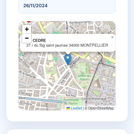
26/11/2024
+
−
×
LE CEDRE
37 r du fbg saint-jaumes 34000 MONTPELLIER
Leaflet
|
© OpenStreetMap