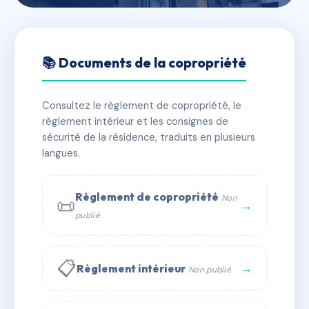
🇫🇷 RFRAE6830608
LE CEDRE
📚 Documents de la copropriété
📍 37 r du fbg saint-jaumes 34000 MONTPELLIER
Consultez le règlement de copropriété, le
✓ Immatriculée
🏠 19 lots
🏗 1 bâtiment(s)
règlement intérieur et les consignes de
sécurité de la résidence, traduits en plusieurs
langues.
📞 Contacter Syndic Digital
💬 WhatsApp
✉ Email
Règlement de copropriété
Non
📜
→
publié
📋
→
Règlement intérieur
Non publié