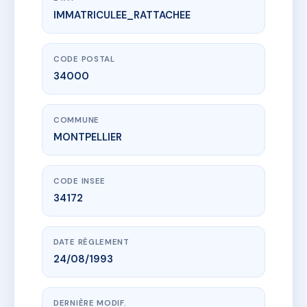
IMMATRICULEE_RATTACHEE
www.vme.plus/AE6830608
LE CEDRE
37 r du fbg saint-jaumes
34000 MONTPELLIER
CODE POSTAL
34000
COMMUNE
MONTPELLIER
CODE INSEE
34172
DATE RÈGLEMENT
24/08/1993
DERNIÈRE MODIF.