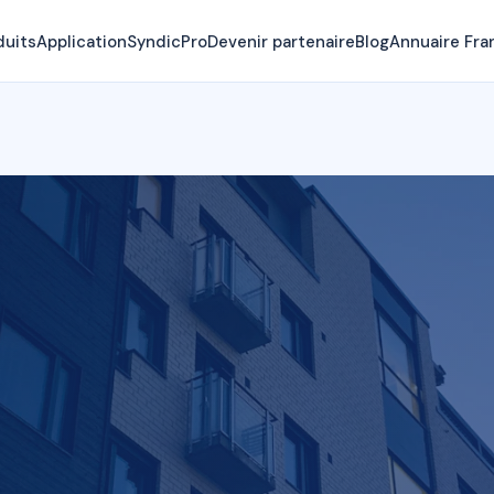
duits
Application
SyndicPro
Devenir partenaire
Blog
Annuaire Fra