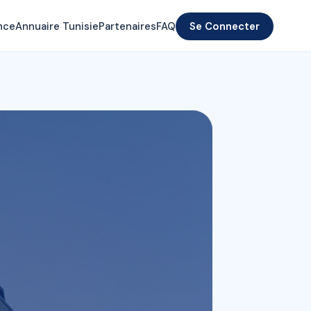
nce
Annuaire Tunisie
Partenaires
FAQ
Se Connecter