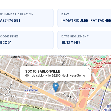
N° IMMATRICULATION
ÉTAT
AE7476591
IMMATRICULEE_RATTACHEE
CODE INSEE
DATE RÈGLEMENT
92051
19/12/1997
×
.vme.plus/AE7476591
SDC 60 SABLONVILLE
60 r de sablonville 92200 Neuilly-sur-Seine
DC 60 SABLONVILLE
onville
92200 Neuilly-sur-Seine