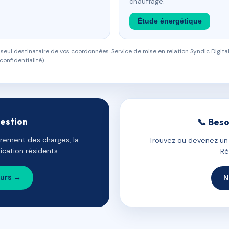
chauffage.
Étude énergétique
eul destinataire de vos coordonnées. Service de mise en relation Syndic Digital
confidentialité).
gestion
📞 Beso
uvrement des charges, la
Trouvez ou devenez un c
cation résidents.
Ré
ours →
N