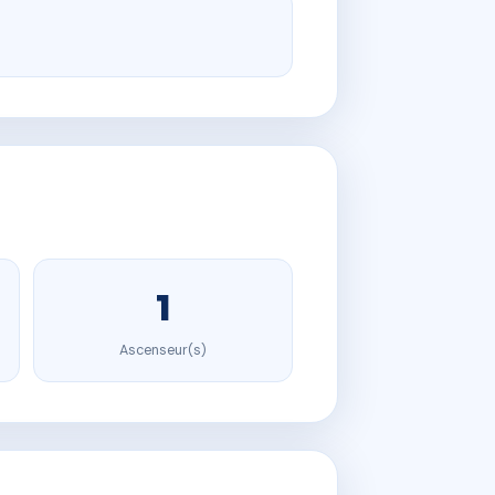
1
Ascenseur(s)