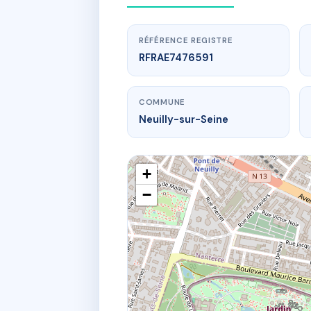
RÉFÉRENCE REGISTRE
RFRAE7476591
COMMUNE
Neuilly-sur-Seine
+
−
www
S
60 r de sabl