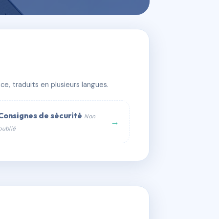
e, traduits en plusieurs langues.
Consignes de sécurité
Non
→
publié
web :
om