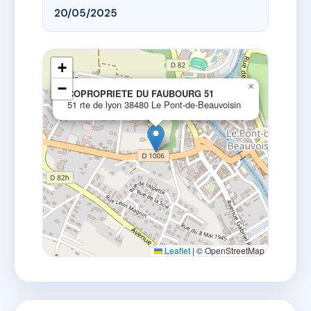
20/05/2025
+
−
×
COPROPRIETE DU FAUBOURG 51
51 rte de lyon 38480 Le Pont-de-Beauvoisin
Leaflet
|
© OpenStreetMap