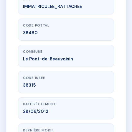
IMMATRICULEE_RATTACHEE
www.vme.plus/AE7476757
COPROPRIETE DU FAUBOURG 51
51 rte de lyon
38480 Le Pont-de-Beauvoisin
CODE POSTAL
38480
COMMUNE
Le Pont-de-Beauvoisin
CODE INSEE
38315
DATE RÈGLEMENT
28/06/2012
DERNIÈRE MODIF.