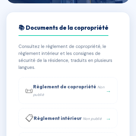
🇫🇷 RFRAE7476757
COPROPRIETE DU
📚 Documents de la copropriété
FAUBOURG 51
Consultez le règlement de copropriété, le
📍 51 rte de lyon 38480 Le Pont-de-Beauvoisin
règlement intérieur et les consignes de
✓ Immatriculée
🏠 16 lots
🏗 1 bâtiment(s)
sécurité de la résidence, traduits en plusieurs
langues.
📞 Contacter Syndic Digital
💬 WhatsApp
Règlement de copropriété
Non
📜
✉ Email
→
publié
📋
→
Règlement intérieur
Non publié