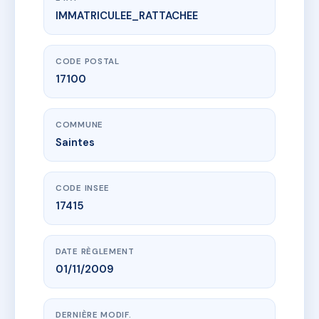
IMMATRICULEE_RATTACHEE
www.vme.plus/AE7530389
HUGO - GAILLARD
1 rle de l'arche gaillard
17100 Saintes
CODE POSTAL
17100
COMMUNE
Saintes
CODE INSEE
17415
DATE RÈGLEMENT
01/11/2009
DERNIÈRE MODIF.