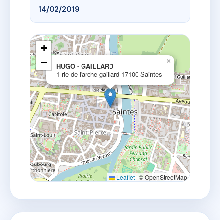
14/02/2019
+
−
×
HUGO - GAILLARD
1 rle de l'arche gaillard 17100 Saintes
Leaflet
|
© OpenStreetMap