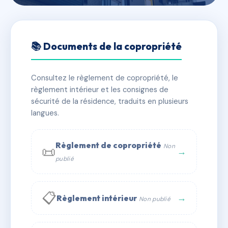
🇫🇷 RFRAE7530389
HUGO - GAILLARD
📚 Documents de la copropriété
📍 1 rle de l'arche gaillard 17100 Saintes
Consultez le règlement de copropriété, le
✓ Immatriculée
🏠 5 lots
🏗 1 bâtiment(s)
règlement intérieur et les consignes de
sécurité de la résidence, traduits en plusieurs
langues.
📞 Contacter Syndic Digital
💬 WhatsApp
✉ Email
Règlement de copropriété
Non
📜
→
publié
📋
→
Règlement intérieur
Non publié