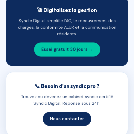
🚀 Digitalisez la gestion
Syndic Digital simplifie l'AG, le recouvrement des
charges, la conformité ALUR et la communication
résidents.
Essai gratuit 30 jours →
📞 Besoin d'un syndic pro ?
Trouvez ou devenez un cabinet syndic certifié
Syndic Digital. Réponse sous 24h.
Nous contacter