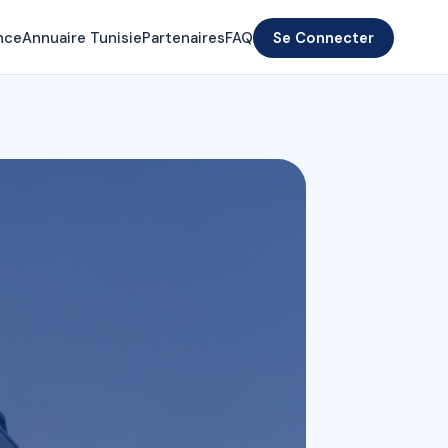
nce
Annuaire Tunisie
Partenaires
FAQ
Se Connecter