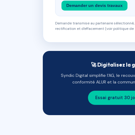
Demander un devis travaux
Demande transmise au partenaire sélectionné, s
rectification et d'effacement (voir politique de 
🚀 Digitalisez la 
Syndic Digital simplifie l'AG, le reco
conformité ALUR et la communi
Essai gratuit 30 j