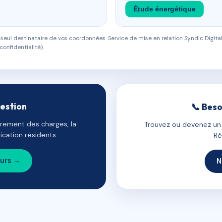
Étude énergétique
eul destinataire de vos coordonnées. Service de mise en relation Syndic Digital
confidentialité).
gestion
📞 Beso
uvrement des charges, la
Trouvez ou devenez un c
cation résidents.
Ré
ours →
N