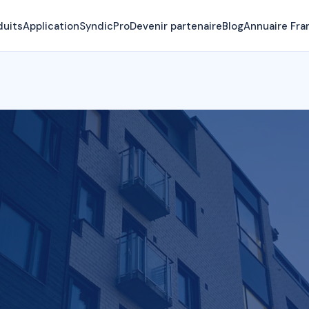
duits
Application
SyndicPro
Devenir partenaire
Blog
Annuaire Fra