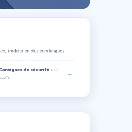
 RUE SAINT JE
e, traduits en plusieurs langues.
Consignes de sécurité
Non
→
publié
web :
om