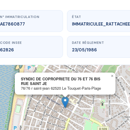
N° IMMATRICULATION
ÉTAT
AE7860877
IMMATRICULEE_RATTACHEE
CODE INSEE
DATE RÈGLEMENT
62826
23/05/1986
www.vme.plus/AE7860877
×
SYNDIC DE COPROPRIETE DU 76 ET 76 BIS
 COPROPRIETE DU 76 ET 76 BIS RUE SAINT JE
RUE SAINT JE
saint-jean
62520 Le Touquet-Paris-Plage
76/76 r saint-jean 62520 Le Touquet-Paris-Plage