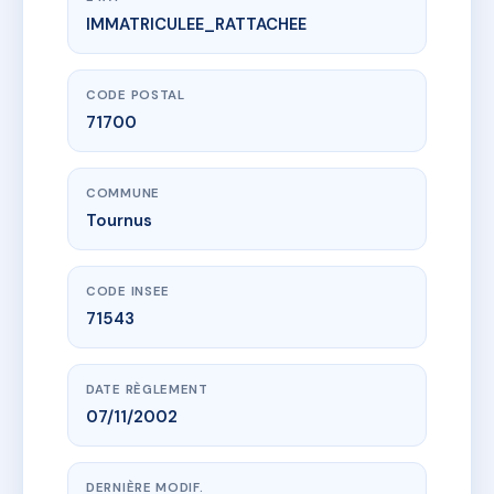
IMMATRICULEE_RATTACHEE
www.vme.plus/AE8513038
20 Rue de l'Hôpital - 71700 TOURNUS
20 r de l'hopital
71700 Tournus
CODE POSTAL
71700
COMMUNE
Tournus
CODE INSEE
71543
DATE RÈGLEMENT
07/11/2002
DERNIÈRE MODIF.