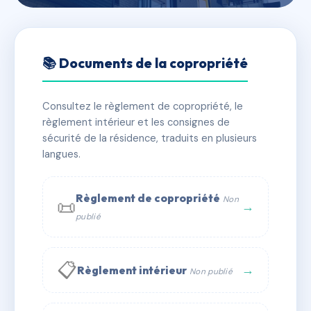
🇫🇷 RFRAE8513038
20 Rue de l'Hôpital - 71700
📚 Documents de la copropriété
TOURNUS
Consultez le règlement de copropriété, le
📍 20 r de l'hopital 71700 Tournus
règlement intérieur et les consignes de
✓ Immatriculée
🏠 3 lots
🏗 1 bâtiment(s)
sécurité de la résidence, traduits en plusieurs
langues.
📞 Contacter Syndic Digital
💬 WhatsApp
Règlement de copropriété
Non
📜
✉ Email
→
publié
📋
→
Règlement intérieur
Non publié