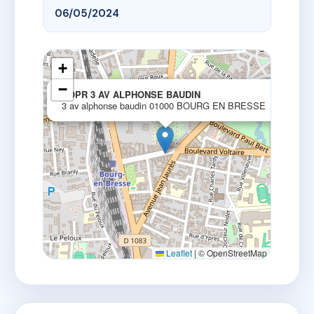
06/05/2024
+
−
×
COPR 3 AV ALPHONSE BAUDIN
3 av alphonse baudin 01000 BOURG EN BRESSE
Leaflet
|
© OpenStreetMap