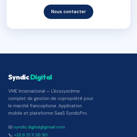
Nous contacter
Syndic
Digital
VME International — L'écosystème
complet de gestion de copropriété pour
le marché francophone. Application
mobile et plateforme SaaS SyndicPro.
📧
syndic.digital@gmail.com
📞
+33 6 51 11 56 90