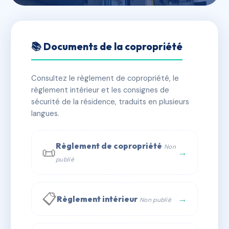
🇫🇷 RFRAE8881567
COPR 3 AV ALPHONSE
📚 Documents de la copropriété
BAUDIN
Consultez le règlement de copropriété, le
📍 3 av alphonse baudin 01000 BOURG EN BRESSE
règlement intérieur et les consignes de
✓ Immatriculée
🏠 41 lots
🏗 1 bâtiment(s)
sécurité de la résidence, traduits en plusieurs
langues.
📞 Contacter Syndic Digital
💬 WhatsApp
Règlement de copropriété
Non
📜
✉ Email
→
publié
📋
→
Règlement intérieur
Non publié