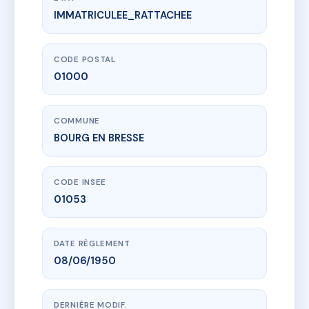
IMMATRICULEE_RATTACHEE
www.vme.plus/AE8881567
COPR 3 AV ALPHONSE BAUDIN
3 av alphonse baudin
01000 BOURG EN BRESSE
CODE POSTAL
01000
COMMUNE
BOURG EN BRESSE
CODE INSEE
01053
DATE RÈGLEMENT
08/06/1950
DERNIÈRE MODIF.