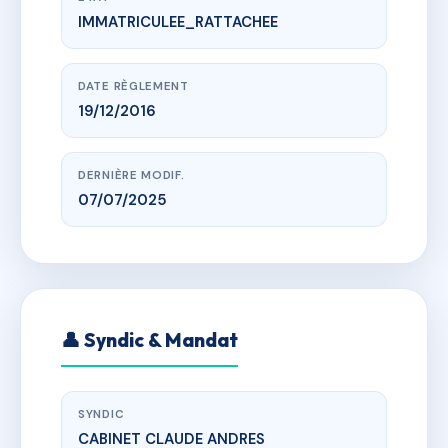
IMMATRICULEE_RATTACHEE
www.vme.plus/AE9687351
L'Ecrin des Vergers
1 r des erables, 67210 Obernai
DATE RÈGLEMENT
19/12/2016
DERNIÈRE MODIF.
07/07/2025
👤 Syndic & Mandat
SYNDIC
CABINET CLAUDE ANDRES