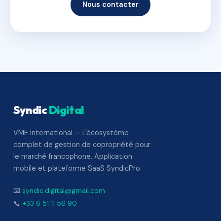
Nous contacter
Syndic
Digital
VME International — L'écosystème
complet de gestion de copropriété pour
le marché francophone. Application
mobile et plateforme SaaS SyndicPro.
📧
syndic.digital@gmail.com
📞
+33 6 51 11 56 90