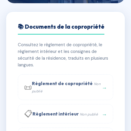
🇫🇷 RFRAE9687351
L'Ecrin des Vergers
📚 Documents de la copropriété
📍 1 r des erables, 67210 Obernai
Consultez le règlement de copropriété, le
✓ Immatriculée
🏠 66 lots
🏗 6 bâtiment(s)
règlement intérieur et les consignes de
sécurité de la résidence, traduits en plusieurs
langues.
📞 Contacter Syndic Digital
💬 WhatsApp
✉ Email
Règlement de copropriété
Non
📜
→
publié
📋
→
Règlement intérieur
Non publié