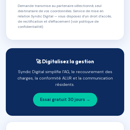
Demande transmise au partenaire sélectionné, seul
destinataire de vos coordonnées. Service de mise en
relation Syndic Digital — vous disposez d'un droit d'accès,
de rectification et d'effacement (voir politique de
confidentialité).
🚀 Digitalisez la gestion
Syndic Digital simplifie l'AG, le recouvrement des
charges, la conformité ALUR et la communication
résidents.
Essai gratuit 30 jours →