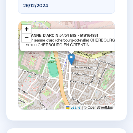
26/12/2024
+
×
JEANNE D'ARC N 54/54 BIS - MS164931
−
54 r jeanne d'arc (cherbourg-octeville) CHERBOURG
50100 CHERBOURG EN COTENTIN
Leaflet
|
© OpenStreetMap