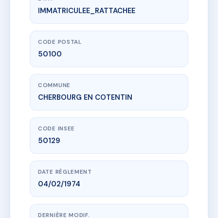
IMMATRICULEE_RATTACHEE
www.vme.plus/AF0036087
JEANNE D'ARC N 54/54 BIS - MS164931
54 r jeanne d'arc (cherbourg-octeville)
50100 CHERBOURG EN COTENTIN
CODE POSTAL
50100
COMMUNE
CHERBOURG EN COTENTIN
CODE INSEE
50129
DATE RÈGLEMENT
04/02/1974
DERNIÈRE MODIF.