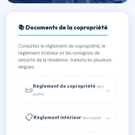
🇫🇷 RFRAF0036087
JEANNE D'ARC N 54/54 BIS -
📚 Documents de la copropriété
MS164931
Consultez le règlement de copropriété, le
📍 54 r jeanne d'arc (cherbourg-octeville)
règlement intérieur et les consignes de
CHERBOURG 50100 CHERBOURG EN COTENTIN
sécurité de la résidence, traduits en plusieurs
✓ Immatriculée
langues.
🏠 26 lots
🏗 6 bâtiment(s)
📞 Contacter Syndic Digital
💬 WhatsApp
Règlement de copropriété
Non
📜
→
publié
✉ Email
📋
→
Règlement intérieur
Non publié