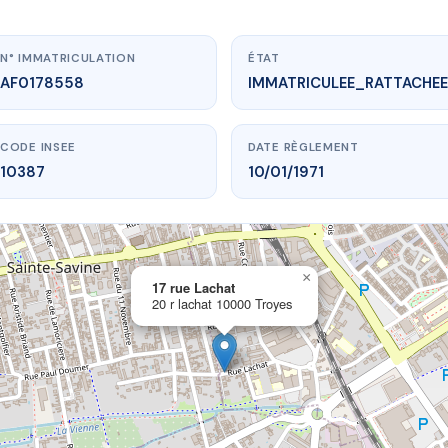
N° IMMATRICULATION
ÉTAT
AF0178558
IMMATRICULEE_RATTACHEE
CODE INSEE
DATE RÈGLEMENT
10387
10/01/1971
×
vme.plus/AF0178558
17 rue Lachat
20 r lachat 10000 Troyes
17 rue Lachat
r lachat
10000 Troyes