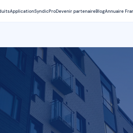
duits
Application
SyndicPro
Devenir partenaire
Blog
Annuaire Fra