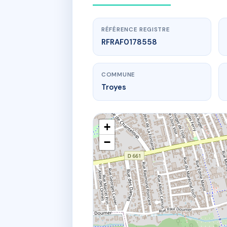
RÉFÉRENCE REGISTRE
RFRAF0178558
COMMUNE
Troyes
+
−
www.
20 