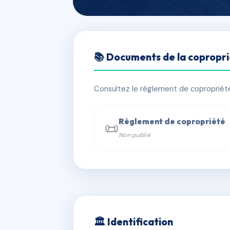
🇫🇷 RFRAF0178558
📚 Documents de la copropr
17 rue Lachat
📍 20 r lachat 10000 Troyes
Consultez le règlement de copropriété, 
✓ Immatriculée
🏠 72 lots
🏗 3 
Règlement de copropriété
📜
Non publié
📞 Contacter Syndic Digital

Coproprié
229 
N°
w
🏛 Identification