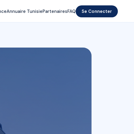
nce
Annuaire Tunisie
Partenaires
FAQ
Se Connecter