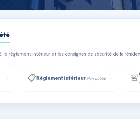
iété
le règlement intérieur et les consignes de sécurité de la résidenc
bâtiment(s)
📋
🚨
→
→
Règlement intérieur
Non publié
 WhatsApp
✉ Email
té
rue Saint-Honoré, 75001 Paris - Tél. : +33 6 51 11 56 90 - 
AF0178558
🇫🇷
ww.syndic.digital - E-mail : syndic.digital@gmail.c