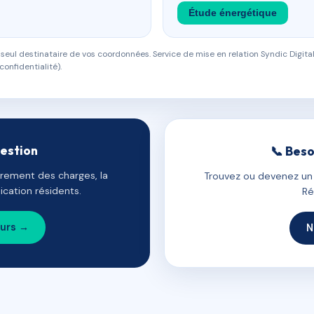
Étude énergétique
eul destinataire de vos coordonnées. Service de mise en relation Syndic Digital
confidentialité).
gestion
📞 Beso
uvrement des charges, la
Trouvez ou devenez un c
cation résidents.
Ré
ours →
N