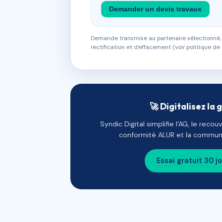
Demander un devis travaux
Demande transmise au partenaire sélectionné, s
rectification et d'effacement (voir politique de 
🚀 Digitalisez la 
Syndic Digital simplifie l'AG, le reco
conformité ALUR et la communi
Essai gratuit 30 j