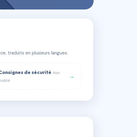
e, traduits en plusieurs langues.
Consignes de sécurité
Non
→
publié
web :
om