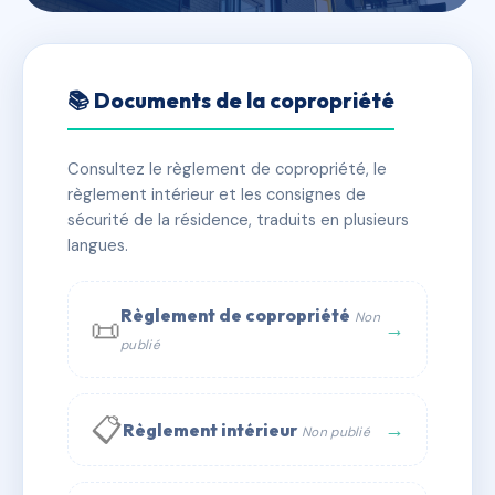
🇫🇷 RFRAF0236141
SYND COPRO 10R DUGUAY
📚 Documents de la copropriété
TROUIN
Consultez le règlement de copropriété, le
📍 10 r duguay trouin 56100 Lorient
règlement intérieur et les consignes de
⚠ IMMATRICULEE_RATTACHEMENT_EXPIRE
sécurité de la résidence, traduits en plusieurs
langues.
🏠 13 lots
🏗 1 bâtiment(s)
📞 Contacter Syndic Digital
💬 WhatsApp
Règlement de copropriété
Non
📜
→
publié
✉ Email
📋
→
Règlement intérieur
Non publié