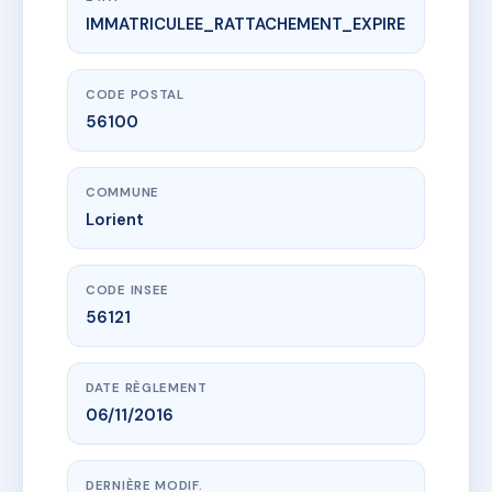
IMMATRICULEE_RATTACHEMENT_EXPIRE
www.vme.plus/AF0236141
SYND COPRO 10R DUGUAY TROUIN
10 r duguay trouin
56100 Lorient
CODE POSTAL
56100
COMMUNE
Lorient
CODE INSEE
56121
DATE RÈGLEMENT
06/11/2016
DERNIÈRE MODIF.