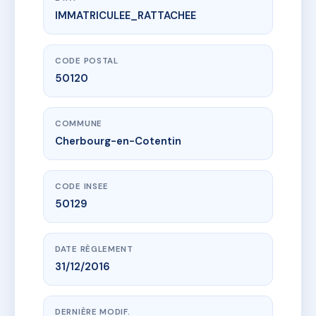
IMMATRICULEE_RATTACHEE
www.vme.plus/AF0435883
LES TERRASSES
39/41 r roger salengro (equeurdreville-hainneville)
50120 Cherbourg-en-Cotentin
CODE POSTAL
50120
COMMUNE
Cherbourg-en-Cotentin
CODE INSEE
50129
DATE RÈGLEMENT
31/12/2016
DERNIÈRE MODIF.