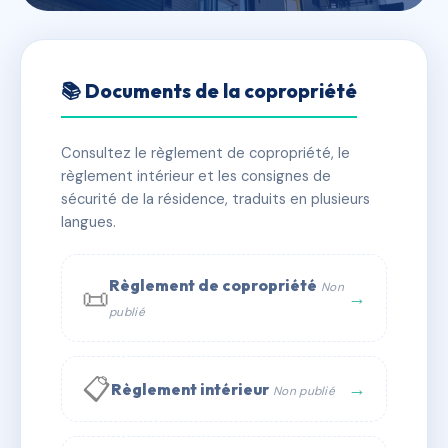
🇫🇷 RFRAF0435883
LES TERRASSES
📚 Documents de la copropriété
📍 39/41 r roger salengro (equeurdreville-hainneville)
50120 Cherbourg-en-Cotentin
Consultez le règlement de copropriété, le
règlement intérieur et les consignes de
✓ Immatriculée
🏠 55 lots
🏗 1 bâtiment(s)
sécurité de la résidence, traduits en plusieurs
langues.
📞 Contacter Syndic Digital
💬 WhatsApp
Règlement de copropriété
Non
📜
✉ Email
→
publié
📋
→
Règlement intérieur
Non publié