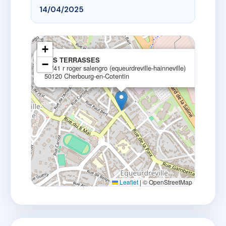
14/04/2025
+
×
LES TERRASSES
−
39/41 r roger salengro (equeurdreville-hainneville)
50120 Cherbourg-en-Cotentin
Leaflet
|
© OpenStreetMap