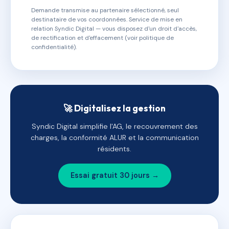
Demande transmise au partenaire sélectionné, seul
destinataire de vos coordonnées. Service de mise en
relation Syndic Digital — vous disposez d'un droit d'accès,
de rectification et d'effacement (voir politique de
confidentialité).
🚀 Digitalisez la gestion
Syndic Digital simplifie l'AG, le recouvrement des
charges, la conformité ALUR et la communication
résidents.
Essai gratuit 30 jours →