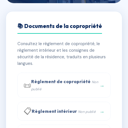
🇫🇷 RFRAF0756064
SDC 8 RUE DES RAVATTES
📚 Documents de la copropriété
📍 8 r des ravattes 71250 Cluny
Consultez le règlement de copropriété, le
✓ Immatriculée
🏠 85 lots
🏗 1 bâtiment(s)
règlement intérieur et les consignes de
sécurité de la résidence, traduits en plusieurs
langues.
📞 Contacter Syndic Digital
💬 WhatsApp
✉ Email
Règlement de copropriété
Non
📜
→
publié
📋
→
Règlement intérieur
Non publié