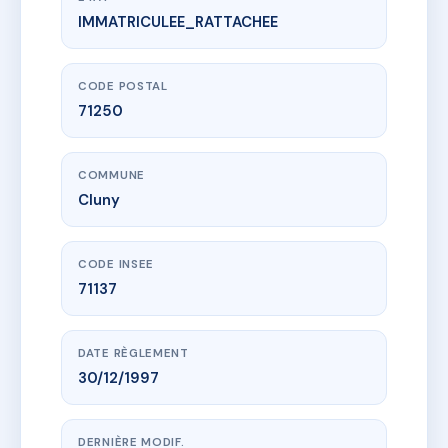
IMMATRICULEE_RATTACHEE
www.vme.plus/AF0756064
SDC 8 RUE DES RAVATTES
8 r des ravattes
71250 Cluny
CODE POSTAL
71250
COMMUNE
Cluny
CODE INSEE
71137
DATE RÈGLEMENT
30/12/1997
DERNIÈRE MODIF.