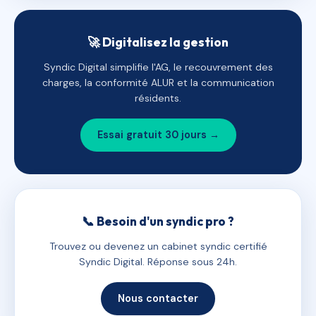
🚀 Digitalisez la gestion
Syndic Digital simplifie l'AG, le recouvrement des
charges, la conformité ALUR et la communication
résidents.
Essai gratuit 30 jours →
📞 Besoin d'un syndic pro ?
Trouvez ou devenez un cabinet syndic certifié
Syndic Digital. Réponse sous 24h.
Nous contacter