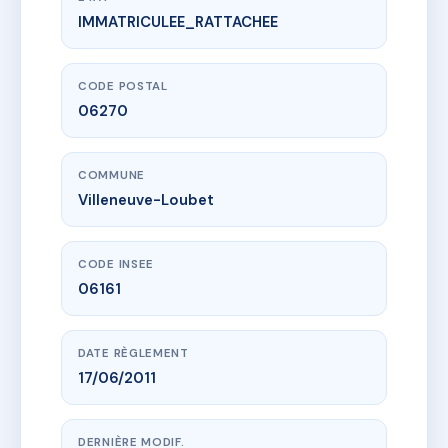
IMMATRICULEE_RATTACHEE
www.vme.plus/AF2473460
11, RUE DES MESURES
11 r des mesures
06270 Villeneuve-Loubet
CODE POSTAL
06270
COMMUNE
Villeneuve-Loubet
CODE INSEE
06161
DATE RÈGLEMENT
17/06/2011
DERNIÈRE MODIF.