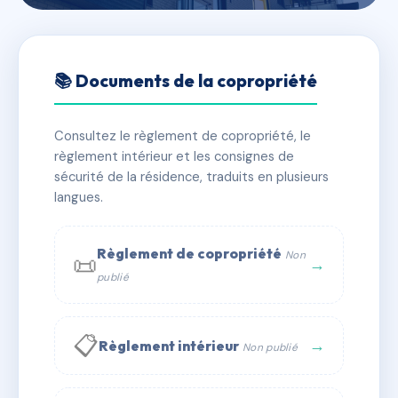
🇫🇷 RFRAF2473460
11, RUE DES MESURES
📚 Documents de la copropriété
📍 11 r des mesures 06270 Villeneuve-Loubet
Consultez le règlement de copropriété, le
✓ Immatriculée
🏠 8 lots
🏗 1 bâtiment(s)
règlement intérieur et les consignes de
sécurité de la résidence, traduits en plusieurs
langues.
📞 Contacter Syndic Digital
💬 WhatsApp
✉ Email
Règlement de copropriété
Non
📜
→
publié
📋
→
Règlement intérieur
Non publié