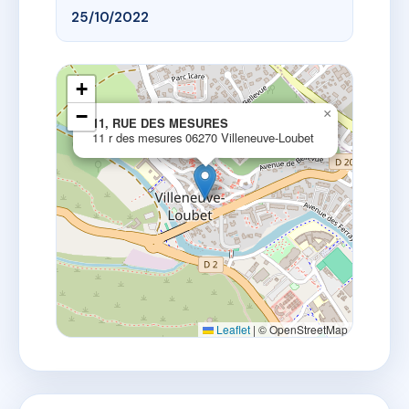
25/10/2022
+
−
×
11, RUE DES MESURES
11 r des mesures 06270 Villeneuve-Loubet
Leaflet
|
© OpenStreetMap