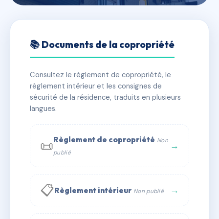
🇫🇷 RFRAF2523876
Le Champ des Oiseaux
📚 Documents de la copropriété
📍 Chemin du Moulin 05230 CHORGES
Consultez le règlement de copropriété, le
✓ Immatriculée
🏠 46 lots
🏗 2 bâtiment(s)
règlement intérieur et les consignes de
sécurité de la résidence, traduits en plusieurs
langues.
📞 Contacter Syndic Digital
💬 WhatsApp
✉ Email
Règlement de copropriété
Non
📜
→
publié
📋
→
Règlement intérieur
Non publié