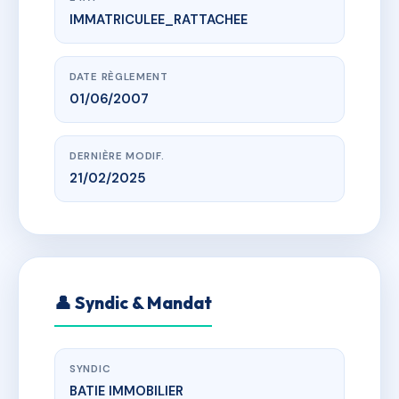
IMMATRICULEE_RATTACHEE
www.vme.plus/AF2523876
Le Champ des Oiseaux
Chemin du Moulin 05230 CHORGES
DATE RÈGLEMENT
01/06/2007
DERNIÈRE MODIF.
21/02/2025
👤 Syndic & Mandat
SYNDIC
BATIE IMMOBILIER