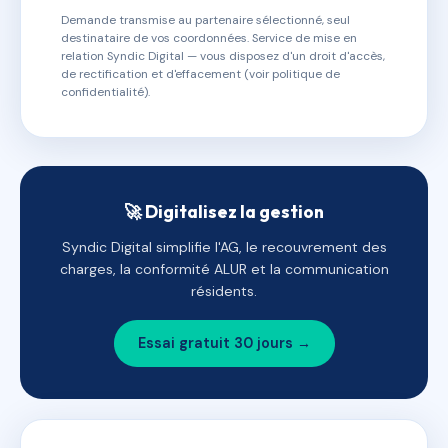
Demande transmise au partenaire sélectionné, seul
destinataire de vos coordonnées. Service de mise en
relation Syndic Digital — vous disposez d'un droit d'accès,
de rectification et d'effacement (voir politique de
confidentialité).
🚀 Digitalisez la gestion
Syndic Digital simplifie l'AG, le recouvrement des
charges, la conformité ALUR et la communication
résidents.
Essai gratuit 30 jours →