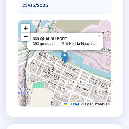
23/05/2025
+
−
×
360 QUAI DU PORT
360 qu du port 11210 Port-la-Nouvelle
Leaflet
|
© OpenStreetMap