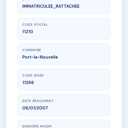
IMMATRICULEE_RATTACHEE
www.vme.plus/AF3860525
360 QUAI DU PORT
360 qu du port
11210 Port-la-Nouvelle
CODE POSTAL
11210
COMMUNE
Port-la-Nouvelle
CODE INSEE
11266
DATE RÈGLEMENT
08/01/2007
DERNIÈRE MODIF.