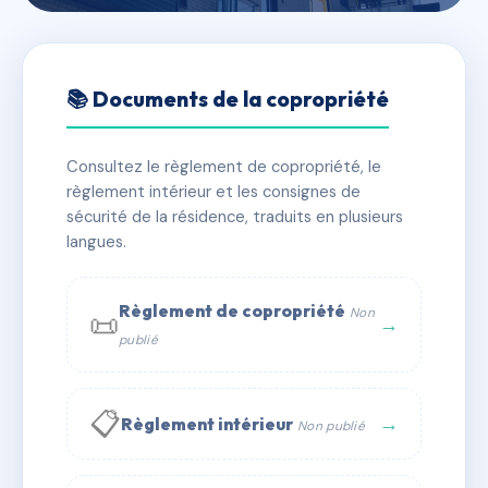
🇫🇷 RFRAF3860525
360 QUAI DU PORT
📚 Documents de la copropriété
📍 360 qu du port 11210 Port-la-Nouvelle
Consultez le règlement de copropriété, le
✓ Immatriculée
🏠 4 lots
🏗 1 bâtiment(s)
règlement intérieur et les consignes de
sécurité de la résidence, traduits en plusieurs
langues.
📞 Contacter Syndic Digital
💬 WhatsApp
✉ Email
Règlement de copropriété
Non
📜
→
publié
📋
→
Règlement intérieur
Non publié