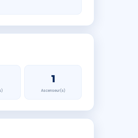
1
s)
Ascenseur(s)