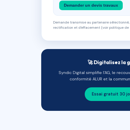
Demander un devis travaux
Demande transmise au partenaire sélectionné, s
rectification et d'effacement (voir politique de 
🚀 Digitalisez la 
Syndic Digital simplifie l'AG, le reco
conformité ALUR et la communi
Essai gratuit 30 j