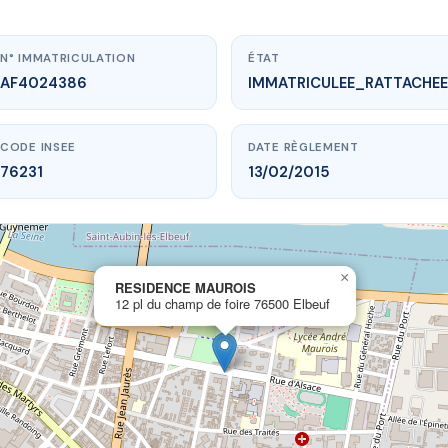
N° IMMATRICULATION
ÉTAT
AF4024386
IMMATRICULEE_RATTACHEE
CODE INSEE
DATE RÈGLEMENT
76231
13/02/2015
×
vme.plus/AF4024386
RESIDENCE MAUROIS
12 pl du champ de foire 76500 Elbeuf
SIDENCE MAUROIS
champ de foire
76500 Elbeuf