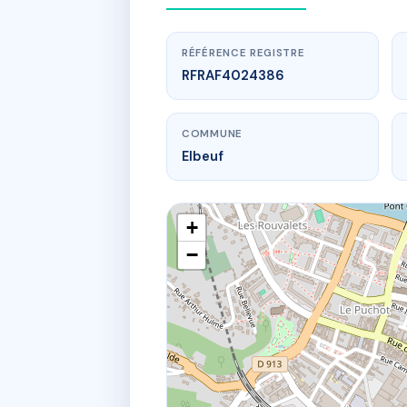
RÉFÉRENCE REGISTRE
RFRAF4024386
COMMUNE
Elbeuf
+
−
www.
RE
12 pl du 