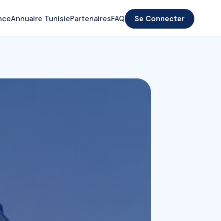
nce
Annuaire Tunisie
Partenaires
FAQ
Se Connecter