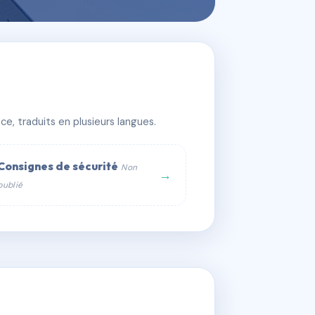
e, traduits en plusieurs langues.
Consignes de sécurité
Non
→
publié
web :
om