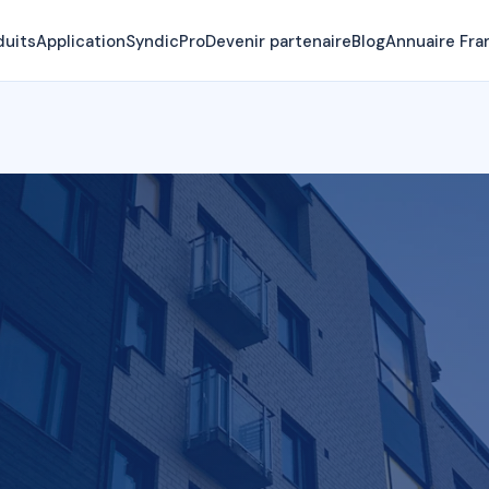
duits
Application
SyndicPro
Devenir partenaire
Blog
Annuaire Fra