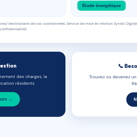
Étude énergétique
eul destinataire de vos coordonnées. Service de mise en relation Syndic Digital
confidentialité).
gestion
📞 Beso
uvrement des charges, la
Trouvez ou devenez un c
cation résidents.
Ré
ours →
N