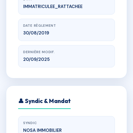
IMMATRICULEE_RATTACHEE
www.vme.plus/AF5041181
LE DUNE
r de montago, 30240 Le Grau-du-Roi
DATE RÈGLEMENT
30/08/2019
DERNIÈRE MODIF.
20/09/2025
👤 Syndic & Mandat
SYNDIC
NOSA IMMOBILIER