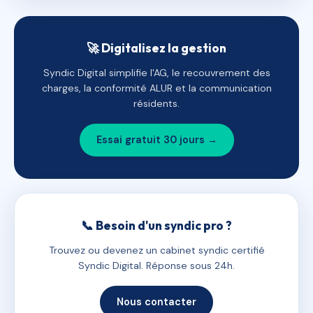
🚀 Digitalisez la gestion
Syndic Digital simplifie l'AG, le recouvrement des
charges, la conformité ALUR et la communication
résidents.
Essai gratuit 30 jours →
📞 Besoin d'un syndic pro ?
Trouvez ou devenez un cabinet syndic certifié
Syndic Digital. Réponse sous 24h.
Nous contacter