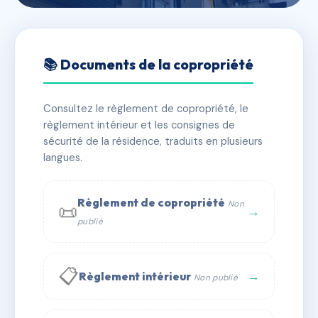
🇫🇷 RFRAF5041181
LE DUNE
📚 Documents de la copropriété
📍 r de montago, 30240 Le Grau-du-Roi
Consultez le règlement de copropriété, le
✓ Immatriculée
🏠 13 lots
🏗 1 bâtiment(s)
règlement intérieur et les consignes de
sécurité de la résidence, traduits en plusieurs
langues.
📞 Contacter Syndic Digital
💬 WhatsApp
✉ Email
Règlement de copropriété
Non
📜
→
publié
📋
→
Règlement intérieur
Non publié